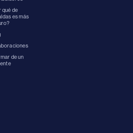
 qué de
ldas es más
uro?
g
aboraciones
rmar de un
dente