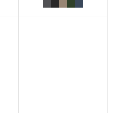
-
-
-
-