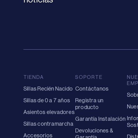
TIENDA
SOPORTE
NUE
EM
Sillas Recién Nacido
Contáctanos
Sob
Sillas de 0 a 7 años
Registra un
Nues
producto
Asientos elevadores
Info
Garantía Instalación
Sillas contramarcha
Sost
Devoluciones &
Accesorios
Dist
Garantía