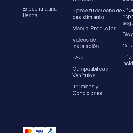
Encuentra una
¿Por
Ejerce tu derecho de
tienda
espa
desistimiento
seg
Manual Productos
Blo
Videos de
Col
Instalación
Info
FAQ
inci
Compatibilidad
Vehículos
Términos y
Condiciones
Mastercard Payment
Visa Payment
Paypal Payment