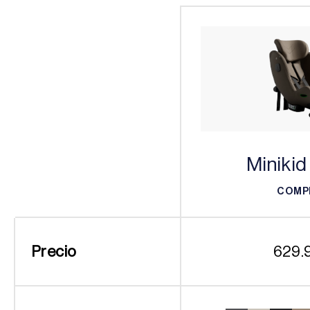
Minikid
COMP
COMP
Precio
629.