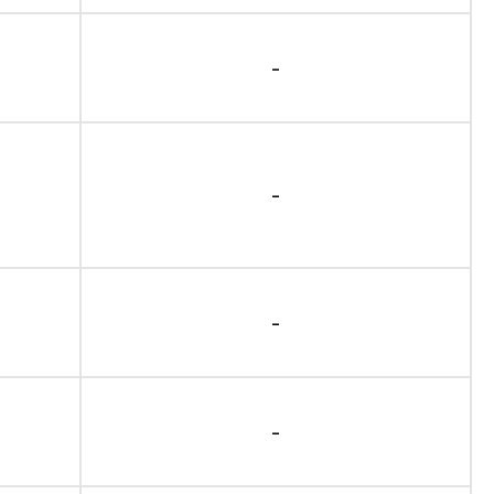
-
-
-
-