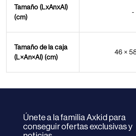
Tamaño (LxAnxAl)
-
(cm)
Tamaño de la caja
46 × 5
(L×An×Al) (cm)
Únete a la familia Axkid para
conseguir ofertas exclusivas y
noticias