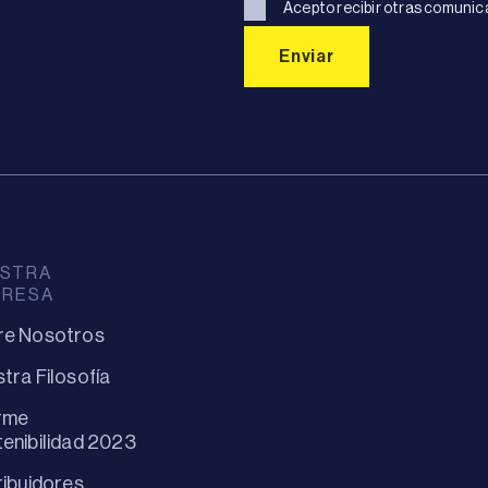
Acepto recibir otras comunic
STRA
PRESA
re Nosotros
tra Filosofía
rme
enibilidad 2023
ribuidores