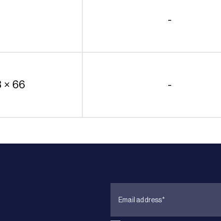
-
8 × 66
-