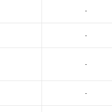
-
-
-
-