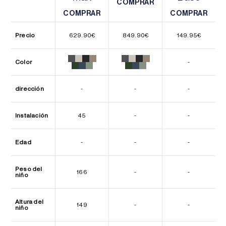
COMPRAR
COMPRAR
COMPRAR
COMPRAR
COMPRAR
COMPRAR
Precio
629.90
€
849.90
€
149.95
€
Color
-
dirección
-
-
-
Instalación
45
-
-
Edad
-
-
-
Peso del
166
-
-
niño
Altura del
149
-
-
niño