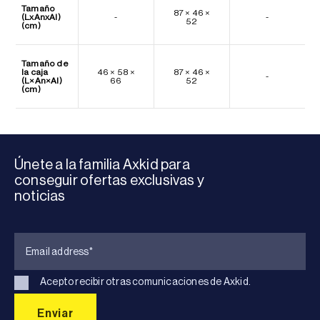
Tamaño
87 × 46 ×
(LxAnxAl)
-
-
52
(cm)
Tamaño de
la caja
46 × 58 ×
87 × 46 ×
-
(L×An×Al)
66
52
(cm)
Únete a la familia Axkid para
conseguir ofertas exclusivas y
noticias
Acepto recibir otras comunicaciones de Axkid.