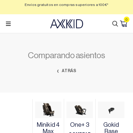
Saltar
 3,
Envíos gratuitos en compras superiores a 100€*
Min
al
contenido
0
Comparando asientos
ATRÁS
Minikid 4
One+ 3
Gokid
Max
Base