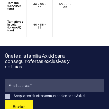
Tamaño
46 × 58 ×
63 × 44 ×
(LxAnxAl)
-
66
63
(cm)
Tamaño de
la caja
46 × 58 ×
-
-
(L×An×Al)
66
(cm)
Únete a la familia Axkid para
conseguir ofertas exclusivas y
noticias
Acepto recibir otras comunicaciones de Axkid.