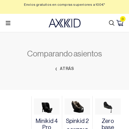
Saltar
 3,
Envíos gratuitos en compras superiores a 100€*
Min
al
contenido
0
Comparando asientos
ATRÁS
Minikid 4
Spinkid 2
Zero
Pro
base