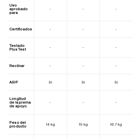
Uso
aprobado
-
-
-
para
Certificados
-
-
-
Testado
-
-
-
Plus Test
Reclinar
-
-
-
ASIP
Sí
Sí
Sí
Longitud
de la pierna
-
-
-
de apoyo
Peso del
14 kg
15 kg
16.7 kg
producto