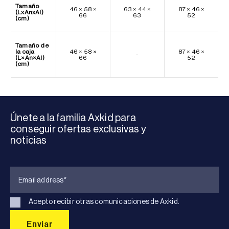
Tamaño
46 × 58 ×
63 × 44 ×
87 × 46 ×
(LxAnxAl)
66
63
52
(cm)
Tamaño de
la caja
46 × 58 ×
87 × 46 ×
-
(L×An×Al)
66
52
(cm)
Únete a la familia Axkid para
conseguir ofertas exclusivas y
noticias
Acepto recibir otras comunicaciones de Axkid.