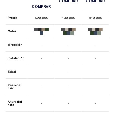
COMPRAR
COMPRAR
COMPRAR
COMPRAR
COMPRAR
COMPRAR
Precio
529.90
€
439.90
€
849.90
€
Color
dirección
-
-
-
Instalación
-
-
-
Edad
-
-
-
Peso del
-
-
-
niño
Altura del
-
-
-
niño