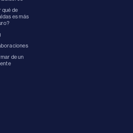
 qué de
ldas es más
uro?
g
aboraciones
rmar de un
dente