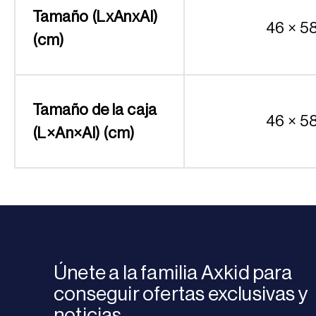
Tamaño (LxAnxAl)
46 × 5
(cm)
Tamaño de la caja
46 × 5
(L×An×Al) (cm)
Únete a la familia Axkid para
conseguir ofertas exclusivas y
noticias