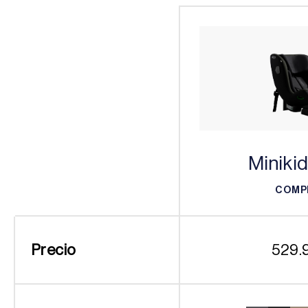
Minikid
COMP
COMP
Precio
529.