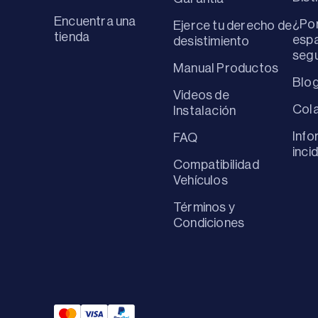
Encuentra una
¿Por
Ejerce tu derecho de
tienda
espa
desistimiento
seg
Manual Productos
Blo
Videos de
Col
Instalación
Info
FAQ
inci
Compatibilidad
Vehículos
Términos y
Condiciones
Mastercard Payment
Visa Payment
Paypal Payment