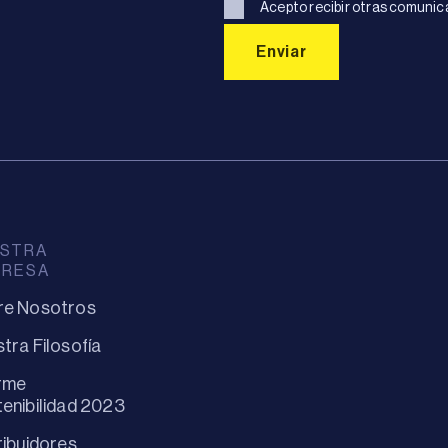
Acepto recibir otras comunic
STRA
PRESA
re Nosotros
tra Filosofía
rme
enibilidad 2023
ribuidores