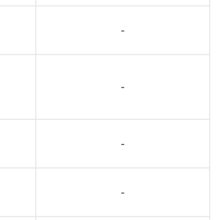
-
-
-
-