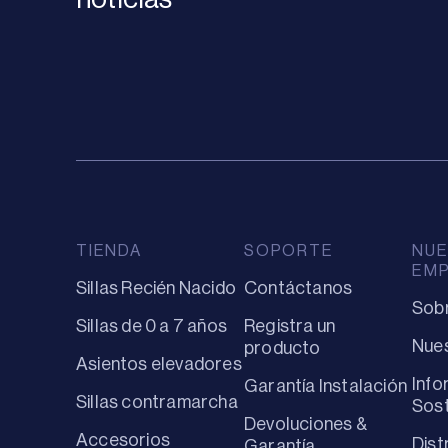
TIENDA
SOPORTE
NUE
EM
Sillas Recién Nacido
Contáctanos
Sob
Sillas de 0 a 7 años
Registra un
Nues
producto
Asientos elevadores
Info
Garantía Instalación
Sillas contramarcha
Sost
Devoluciones &
Accesorios
Dist
Garantía