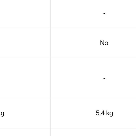
-
No
-
kg
5.4 kg