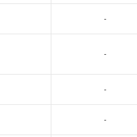
-
-
-
-