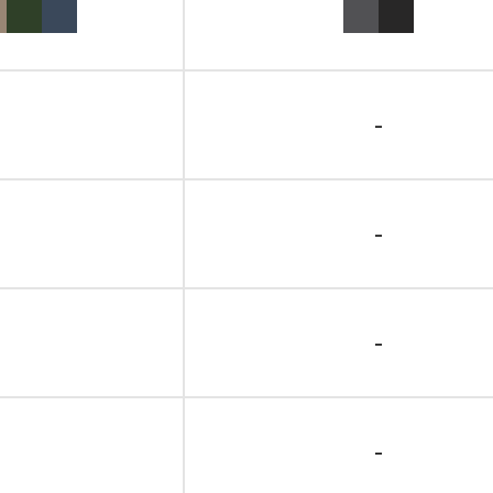
-
-
-
-