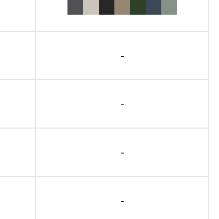
-
-
-
-