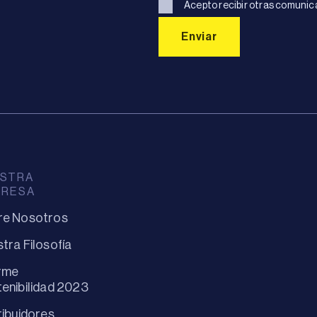
Acepto recibir otras comunic
STRA
PRESA
re Nosotros
tra Filosofía
rme
enibilidad 2023
ribuidores