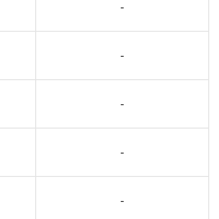
-
-
-
-
-