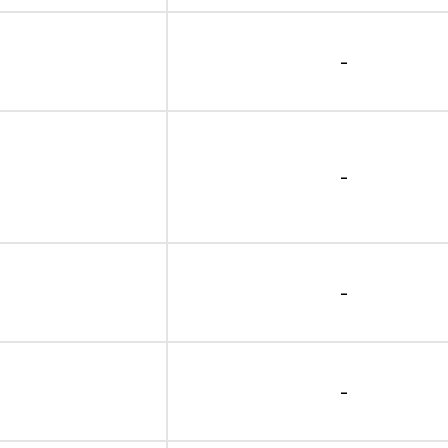
-
-
-
-