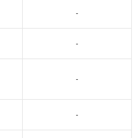
-
-
-
-