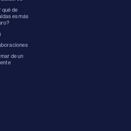
 qué de
ldas es más
uro?
g
aboraciones
rmar de un
dente