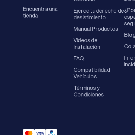
Encuentra una
¿Por
Ejerce tu derecho de
tienda
espa
desistimiento
seg
Manual Productos
Blo
Videos de
Col
Instalación
Info
FAQ
inci
Compatibilidad
Vehículos
Términos y
Condiciones
Mastercard Payment
Visa Payment
Paypal Payment