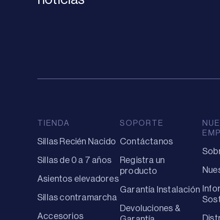
TIENDA
SOPORTE
NUE
EM
Sillas Recién Nacido
Contáctanos
Sob
Sillas de 0 a 7 años
Registra un
Nues
producto
Asientos elevadores
Info
Garantía Instalación
Sillas contramarcha
Sost
Devoluciones &
Accesorios
Dist
Garantía