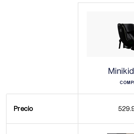
Minikid
COMP
COMP
Precio
529.