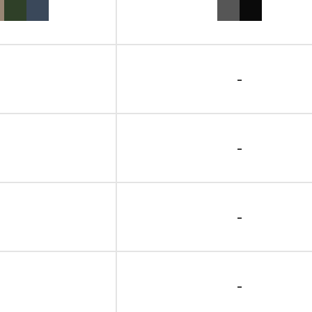
-
-
-
-