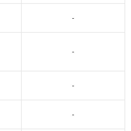
-
-
-
-