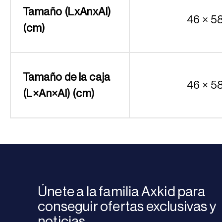
Tamaño (LxAnxAl)
46 × 5
(cm)
Tamaño de la caja
46 × 5
(L×An×Al) (cm)
Únete a la familia Axkid para
conseguir ofertas exclusivas y
noticias