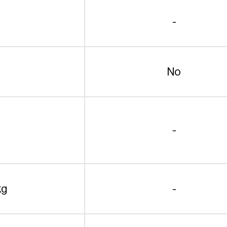
-
No
-
kg
-