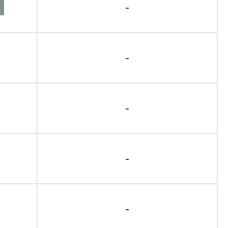
-
-
-
-
-