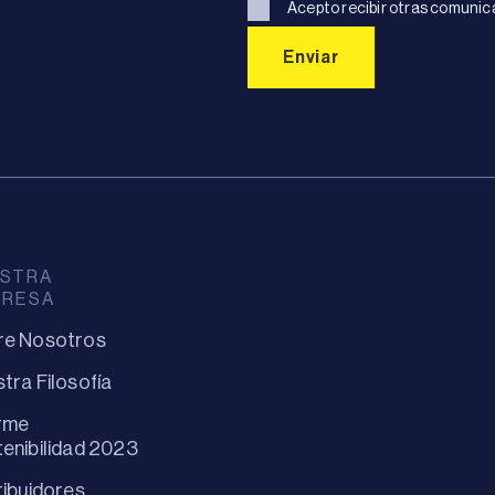
Acepto recibir otras comunic
STRA
PRESA
re Nosotros
tra Filosofía
rme
enibilidad 2023
ribuidores