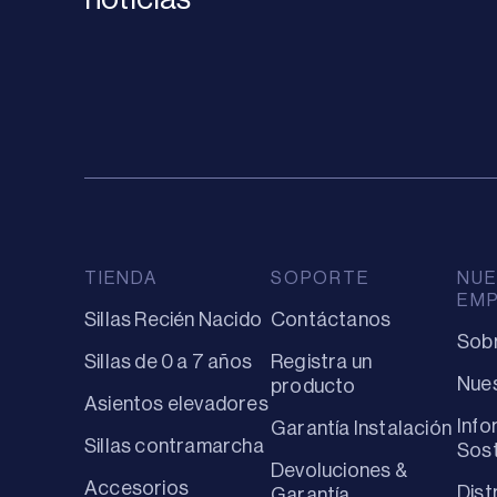
TIENDA
SOPORTE
NUE
EM
Sillas Recién Nacido
Contáctanos
Sob
Sillas de 0 a 7 años
Registra un
Nues
producto
Asientos elevadores
Info
Garantía Instalación
Sillas contramarcha
Sost
Devoluciones &
Accesorios
Dist
Garantía