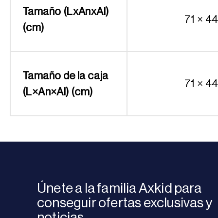
Tamaño (LxAnxAl)
71 × 44
(cm)
Tamaño de la caja
71 × 44
(L×An×Al) (cm)
Únete a la familia Axkid para
conseguir ofertas exclusivas y
noticias