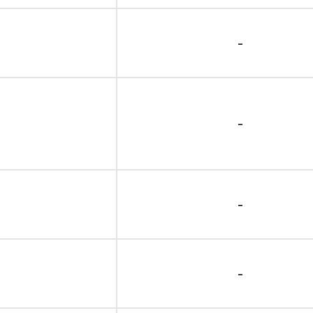
-
-
-
-