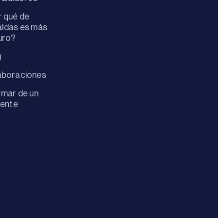
 qué de
ldas es más
uro?
g
aboraciones
rmar de un
dente