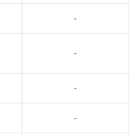
-
-
-
-