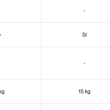
-
o
Sí
-
kg
15 kg