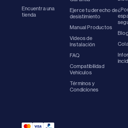
Encuentra una
¿Por
Ejerce tu derecho de
tienda
espa
desistimiento
seg
Manual Productos
Blo
Videos de
Col
Instalación
Info
FAQ
inci
Compatibilidad
Vehículos
Términos y
Condiciones
Mastercard Payment
Visa Payment
Paypal Payment