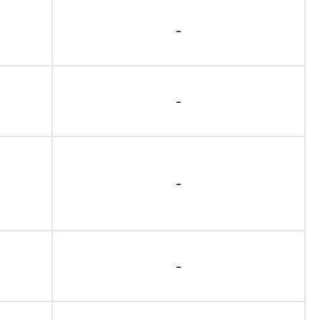
-
-
-
-