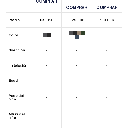
COMPRAR
COMPRAR
COMPRAR
COMPRAR
COMPRAR
COMPRAR
Precio
199.95
€
529.90
€
199.00
€
Color
-
dirección
-
-
-
Instalación
-
-
-
Edad
-
-
-
Peso del
-
-
-
niño
Altura del
-
-
-
niño