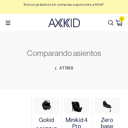
Saltar
 3,
Envíos gratuitos en compras superiores a 100€*
Min
al
contenido
0
Comparando asientos
ATRÁS
Gokid
Minikid 4
Zero
Pro
base