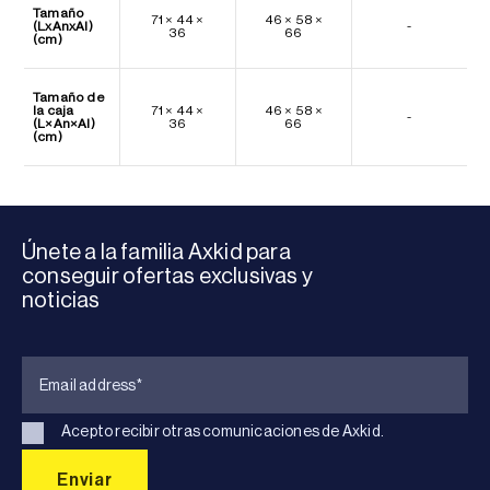
Tamaño
71 × 44 ×
46 × 58 ×
(LxAnxAl)
-
36
66
(cm)
Tamaño de
la caja
71 × 44 ×
46 × 58 ×
-
(L×An×Al)
36
66
(cm)
Únete a la familia Axkid para
conseguir ofertas exclusivas y
noticias
Acepto recibir otras comunicaciones de Axkid.