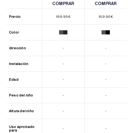
COMPRAR
COMPRAR
COMPRAR
COMPRAR
Precio
199.95
€
159.90
€
Color
dirección
-
-
Instalación
-
-
Edad
-
-
Peso del niño
-
-
Altura del niño
-
-
Uso aprobado
-
-
para