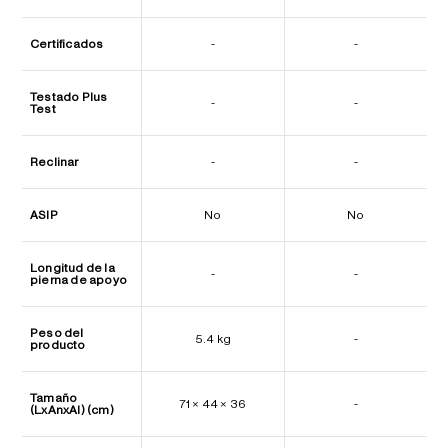
Certificados
-
-
Testado Plus
-
-
Test
Reclinar
-
-
ASIP
No
No
Longitud de la
-
-
pierna de apoyo
Peso del
5.4 kg
-
producto
Tamaño
71 × 44 × 36
-
(LxAnxAl) (cm)