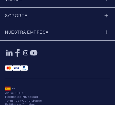
SOPORTE
NUESTRA EMPRESA
Mastercard Payment
Visa Payment
Paypal Payment
AVISO LEGAL
Política de Privacidad
Términos y Condiciones
Política de Cookies
Sitemap
×
© 2026 Axkid AB Todos los derechos reservados