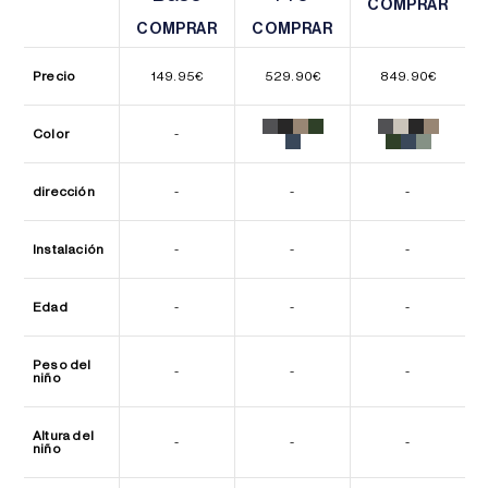
COMPRAR
COMPRAR
COMPRAR
COMPRAR
COMPRAR
COMPRAR
Precio
149.95
€
529.90
€
849.90
€
Color
-
dirección
-
-
-
Instalación
-
-
-
Edad
-
-
-
Peso del
-
-
-
niño
Altura del
-
-
-
niño