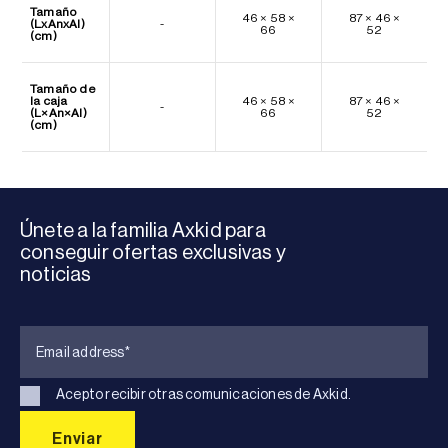
Tamaño
46 × 58 ×
87 × 46 ×
(LxAnxAl)
-
66
52
(cm)
Tamaño de
la caja
46 × 58 ×
87 × 46 ×
-
(L×An×Al)
66
52
(cm)
Únete a la familia Axkid para
conseguir ofertas exclusivas y
noticias
Acepto recibir otras comunicaciones de Axkid.