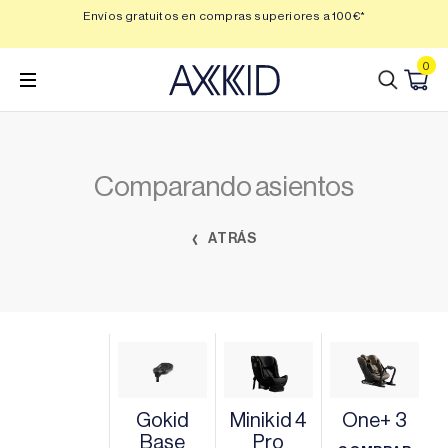
Saltar
 3,
Envíos gratuitos en compras superiores a 100€*
Min
al
contenido
0
Comparando asientos
ATRÁS
Gokid
Minikid 4
One+ 3
Base
Pro