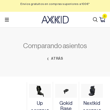
Saltar
 3,
Envíos gratuitos en compras superiores a 100€*
Min
al
contenido
0
Comparando asientos
ATRÁS
Up
Gokid
Nextkid
Base