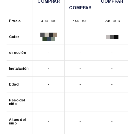
COMPRAR
COMPRAR
COMPRAR
COMPRAR
COMPRAR
COMPRAR
Precio
499.90
€
149.95
€
249.90
€
Color
-
dirección
-
-
-
Instalación
-
-
-
Edad
-
-
-
Peso del
-
-
-
niño
Altura del
-
-
-
niño