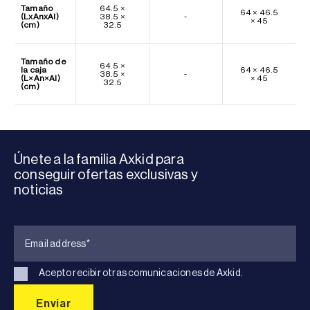
Tamaño
64.5 ×
64 × 46.5
(LxAnxAl)
38.5 ×
-
× 45
(cm)
32.5
Tamaño de
64.5 ×
la caja
64 × 46.5
38.5 ×
-
(L×An×Al)
× 45
32.5
(cm)
Únete a la familia Axkid para
conseguir ofertas exclusivas y
noticias
Acepto recibir otras comunicaciones de Axkid.