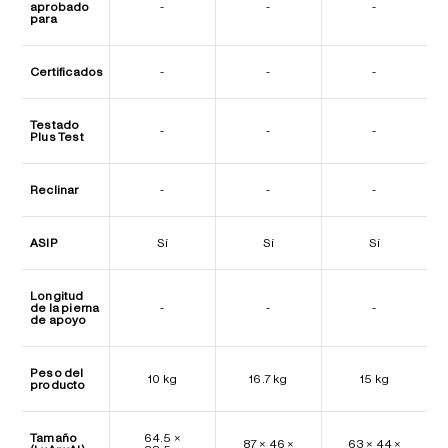
aprobado
-
-
-
para
Certificados
-
-
-
Testado
-
-
-
Plus Test
Reclinar
-
-
-
ASIP
Sí
Sí
Sí
Longitud
de la pierna
-
-
-
de apoyo
Peso del
10 kg
16.7 kg
15 kg
producto
Tamaño
64.5 ×
87 × 46 ×
63 × 44 ×