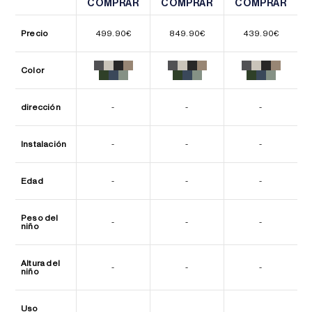
COMPRAR
COMPRAR
COMPRAR
COMPRAR
COMPRAR
COMPRAR
Precio
499.90
€
849.90
€
439.90
€
Color
dirección
-
-
-
Instalación
-
-
-
Edad
-
-
-
Peso del
-
-
-
niño
Altura del
-
-
-
niño
Uso