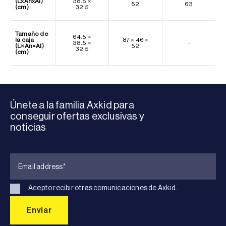
(LxAnxAl)
38.5 ×
52
63
(cm)
32.5
Tamaño de
64.5 ×
la caja
87 × 46 ×
38.5 ×
-
(L×An×Al)
52
32.5
(cm)
Únete a la familia Axkid para
conseguir ofertas exclusivas y
noticias
Acepto recibir otras comunicaciones de Axkid.