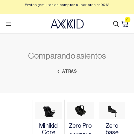
Saltar
 3,
Envíos gratuitos en compras superiores a 100€*
Min
al
contenido
0
Comparando asientos
ATRÁS
Minikid
Zero Pro
Zero
Core
base