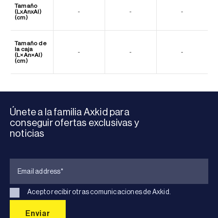
Tamaño
(LxAnxAl)
-
-
-
(cm)
Tamaño de
la caja
-
-
-
(L×An×Al)
(cm)
Únete a la familia Axkid para
conseguir ofertas exclusivas y
noticias
Acepto recibir otras comunicaciones de Axkid.