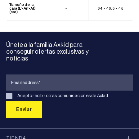
Tamaño de la
caja (L×An×Al)
-
64 × 46.5 × 45
(cm)
Únete a la familia Axkid para
conseguir ofertas exclusivas y
noticias
Acepto recibir otras comunicaciones de Axkid.
TIENDA