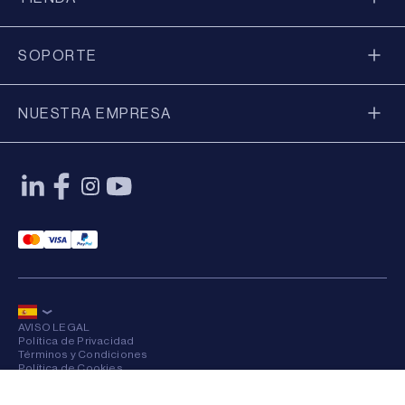
SOPORTE
NUESTRA EMPRESA
Mastercard Payment
Visa Payment
Paypal Payment
AVISO LEGAL
Política de Privacidad
Términos y Condiciones
Política de Cookies
Sitemap
×
© 2026 Axkid AB Todos los derechos reservados