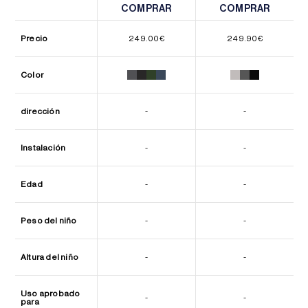
COMPRAR
COMPRAR
COMPRAR
COMPRAR
Precio
249.00
€
249.90
€
Color
dirección
-
-
Instalación
-
-
Edad
-
-
Peso del niño
-
-
Altura del niño
-
-
Uso aprobado
-
-
para