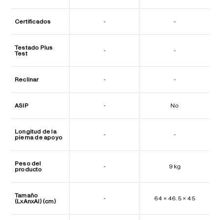
Certificados
-
-
Testado Plus
-
-
Test
Reclinar
-
-
ASIP
-
No
Longitud de la
-
-
pierna de apoyo
Peso del
-
9 kg
producto
Tamaño
-
64 × 46.5 × 45
(LxAnxAl) (cm)