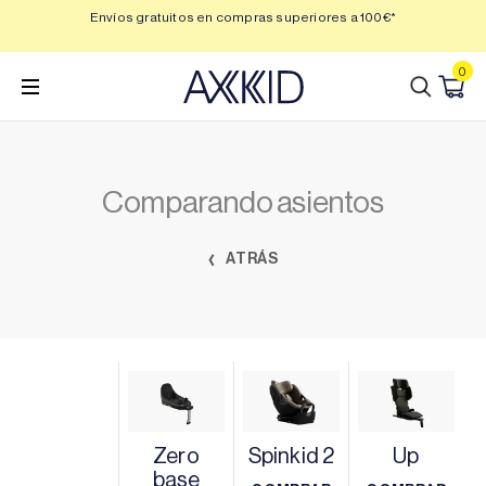
Saltar
 3,
Envíos gratuitos en compras superiores a 100€*
Min
al
contenido
0
Comparando asientos
ATRÁS
Zero
Spinkid 2
Up
base