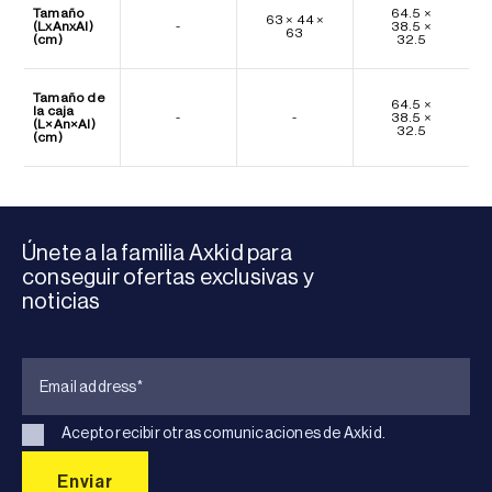
Tamaño
64.5 ×
63 × 44 ×
(LxAnxAl)
-
38.5 ×
63
(cm)
32.5
Tamaño de
64.5 ×
la caja
-
-
38.5 ×
(L×An×Al)
32.5
(cm)
Únete a la familia Axkid para
conseguir ofertas exclusivas y
noticias
Acepto recibir otras comunicaciones de Axkid.