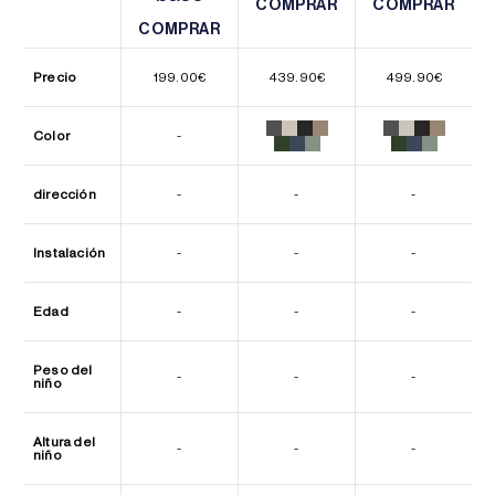
COMPRAR
COMPRAR
COMPRAR
COMPRAR
COMPRAR
COMPRAR
Precio
199.00
€
439.90
€
499.90
€
Color
-
dirección
-
-
-
Instalación
-
-
-
Edad
-
-
-
Peso del
-
-
-
niño
Altura del
-
-
-
niño