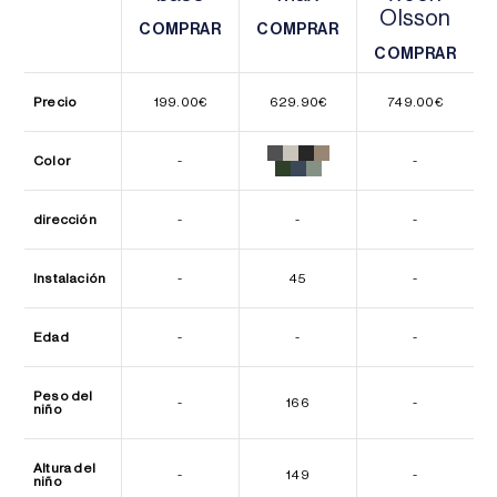
Olsson
COMPRAR
COMPRAR
COMPRAR
COMPRAR
COMPRAR
COMPRAR
Precio
199.00
€
629.90
€
749.00
€
Color
-
-
dirección
-
-
-
Instalación
-
45
-
Edad
-
-
-
Peso del
-
166
-
niño
Altura del
-
149
-
niño