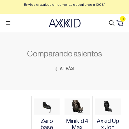
Saltar
 3,
Envíos gratuitos en compras superiores a 100€*
Min
al
contenido
0
Comparando asientos
ATRÁS
Zero
Minikid 4
Axkid Up
base
Max
x Jon