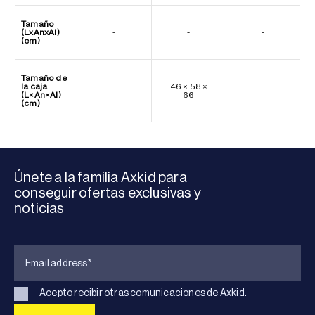
Tamaño
(LxAnxAl)
-
-
-
(cm)
Tamaño de
la caja
46 × 58 ×
-
-
(L×An×Al)
66
(cm)
Únete a la familia Axkid para
conseguir ofertas exclusivas y
noticias
Acepto recibir otras comunicaciones de Axkid.