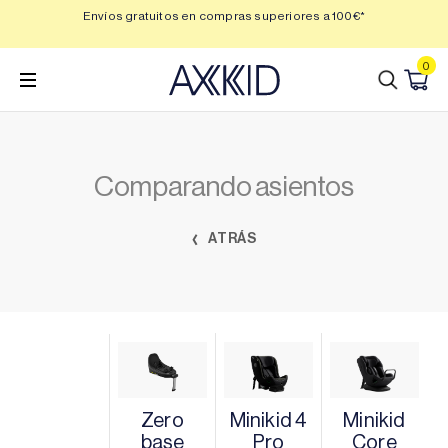
Saltar
 3,
Envíos gratuitos en compras superiores a 100€*
Min
al
contenido
0
Comparando asientos
ATRÁS
Zero
Minikid 4
Minikid
base
Pro
Core