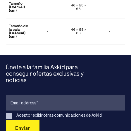
Tamaño
46 × 58 ×
(LxAnxAl)
-
-
66
(cm)
Tamaño de
la caja
46 × 58 ×
-
-
(L×An×Al)
66
(cm)
Únete a la familia Axkid para
conseguir ofertas exclusivas y
noticias
Acepto recibir otras comunicaciones de Axkid.