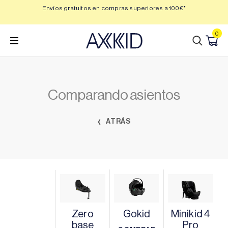
Saltar
 3,
Envíos gratuitos en compras superiores a 100€*
Min
al
contenido
0
Comparando asientos
ATRÁS
Zero
Gokid
Minikid 4
base
Pro