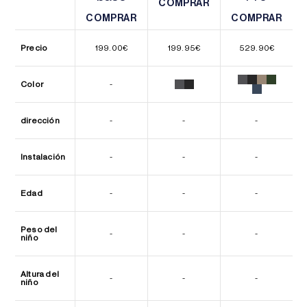
COMPRAR
COMPRAR
COMPRAR
COMPRAR
COMPRAR
COMPRAR
Precio
199.00
€
199.95
€
529.90
€
Color
-
dirección
-
-
-
Instalación
-
-
-
Edad
-
-
-
Peso del
-
-
-
niño
Altura del
-
-
-
niño