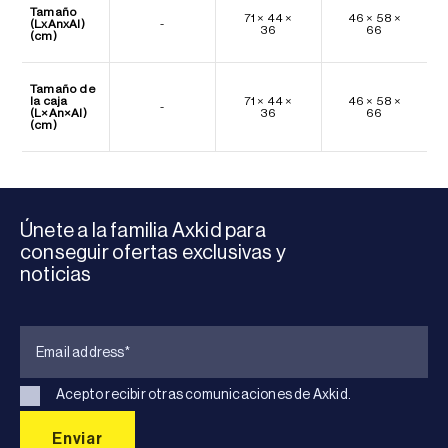
Tamaño
71 × 44 ×
46 × 58 ×
(LxAnxAl)
-
36
66
(cm)
Tamaño de
la caja
71 × 44 ×
46 × 58 ×
-
(L×An×Al)
36
66
(cm)
Únete a la familia Axkid para
conseguir ofertas exclusivas y
noticias
Acepto recibir otras comunicaciones de Axkid.