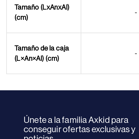
Tamaño (LxAnxAl)
-
(cm)
Tamaño de la caja
-
(L×An×Al) (cm)
Únete a la familia Axkid para
conseguir ofertas exclusivas y
noticias