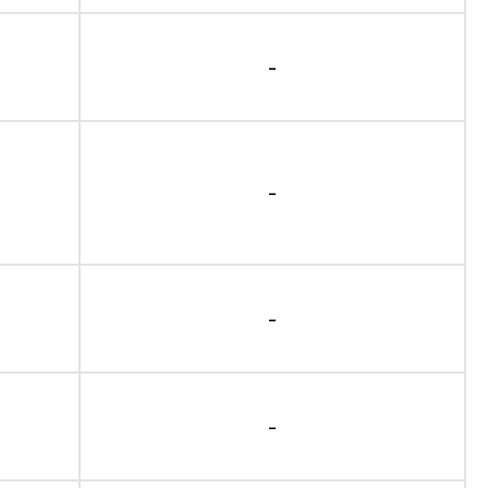
-
-
-
-