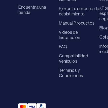
Encuentra una
¿Por
Ejerce tu derecho de
tienda
espa
desistimiento
seg
Manual Productos
Blo
Videos de
Col
Instalación
Info
FAQ
inci
Compatibilidad
Vehículos
Términos y
Condiciones
Mastercard Payment
Visa Payment
Paypal Payment