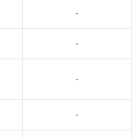
-
-
-
-