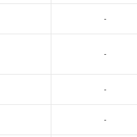
-
-
-
-