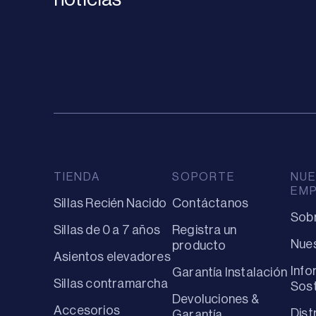
TIENDA
SOPORTE
NUE
EM
Sillas Recién Nacido
Contáctanos
Sob
Sillas de 0 a 7 años
Registra un
Nues
producto
Asientos elevadores
Info
Garantía Instalación
Sillas contramarcha
Sost
Devoluciones &
Accesorios
Dist
Garantía