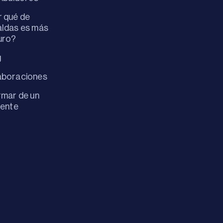
 qué de
ldas es más
uro?
g
aboraciones
rmar de un
dente