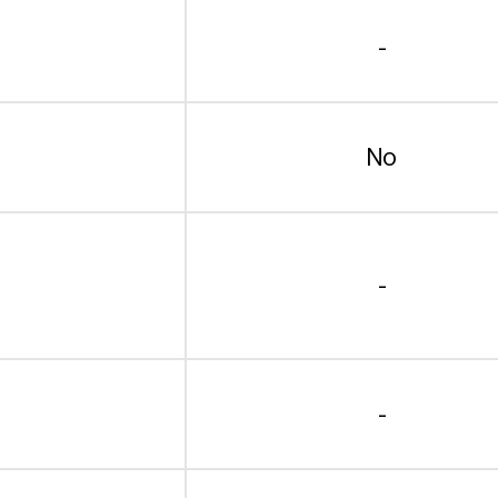
-
No
-
-