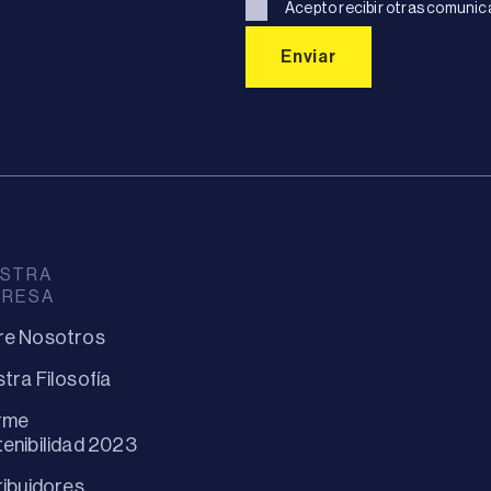
Acepto recibir otras comunic
STRA
PRESA
re Nosotros
tra Filosofía
rme
enibilidad 2023
ribuidores