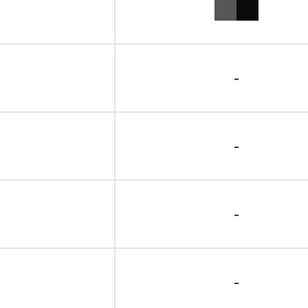
-
-
-
-