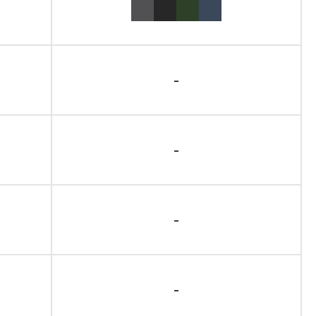
-
-
-
-