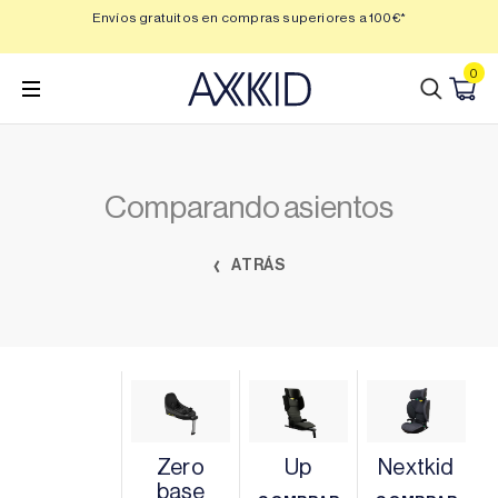
Saltar
 3,
Envíos gratuitos en compras superiores a 100€*
Min
al
contenido
0
Comparando asientos
ATRÁS
Zero
Up
Nextkid
base