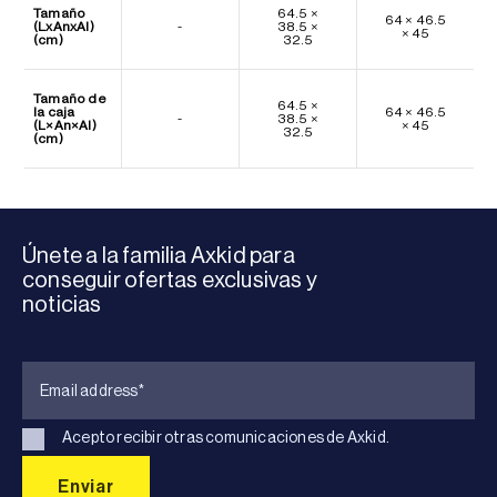
Tamaño
64.5 ×
64 × 46.5
(LxAnxAl)
-
38.5 ×
× 45
(cm)
32.5
Tamaño de
64.5 ×
la caja
64 × 46.5
-
38.5 ×
(L×An×Al)
× 45
32.5
(cm)
Únete a la familia Axkid para
conseguir ofertas exclusivas y
noticias
Acepto recibir otras comunicaciones de Axkid.