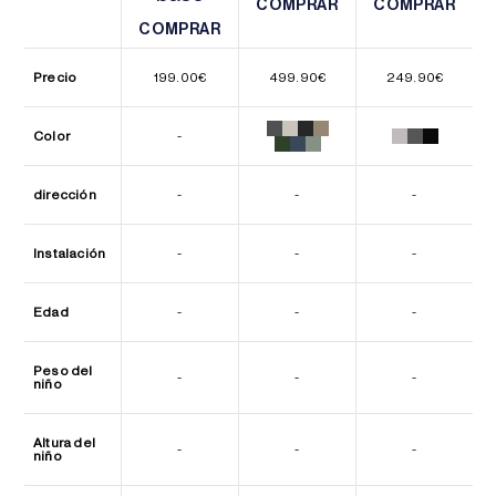
COMPRAR
COMPRAR
COMPRAR
COMPRAR
COMPRAR
COMPRAR
Precio
199.00
€
499.90
€
249.90
€
Color
-
dirección
-
-
-
Instalación
-
-
-
Edad
-
-
-
Peso del
-
-
-
niño
Altura del
-
-
-
niño