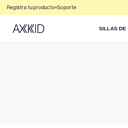
Saltar
De 0 a 7 años con Isofix: Axkid ONE 3 y Axkid ONE+
Registra tu producto
•
Soporte
al
¡Descúbrelas!
contenido
SILLAS DE