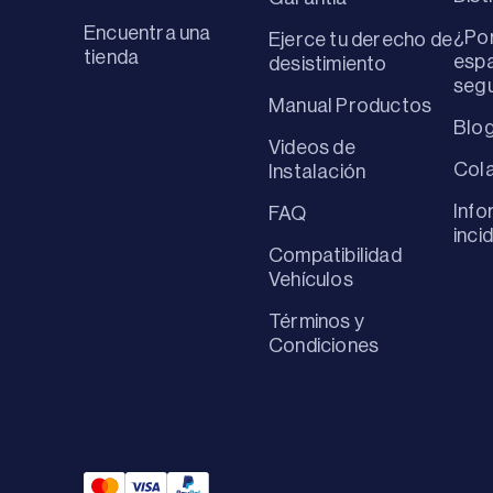
Encuentra una
¿Por
Ejerce tu derecho de
tienda
espa
desistimiento
seg
Manual Productos
Blo
Videos de
Col
Instalación
Info
FAQ
inci
Compatibilidad
Vehículos
Términos y
Condiciones
Mastercard Payment
Visa Payment
Paypal Payment