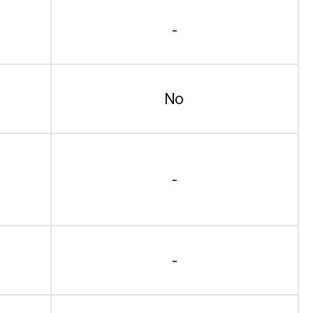
-
No
-
-