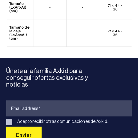
Tamaño
71 × 44 ×
(LxAnxAl)
-
-
36
(cm)
Tamaño de
la caja
71 × 44 ×
-
-
(L×An×Al)
36
(cm)
Únete a la familia Axkid para
conseguir ofertas exclusivas y
noticias
Acepto recibir otras comunicaciones de Axkid.