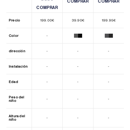
COMPRAR
COMPRAR
COMPRAR
COMPRAR
COMPRAR
COMPRAR
Precio
199.00
€
39.90
€
199.95
€
Color
-
dirección
-
-
-
Instalación
-
-
-
Edad
-
-
-
Peso del
-
-
-
niño
Altura del
-
-
-
niño