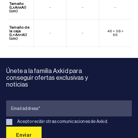
Tamaño
(LxAnxAl)
-
-
-
(cm)
Tamaño de
la caja
46 × 58 ×
-
-
(L×An×Al)
66
(cm)
Únete a la familia Axkid para
conseguir ofertas exclusivas y
noticias
Acepto recibir otras comunicaciones de Axkid.