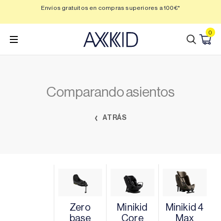
Saltar
 3,
Envíos gratuitos en compras superiores a 100€*
Min
al
contenido
0
Comparando asientos
ATRÁS
Zero
Minikid
Minikid 4
base
Core
Max