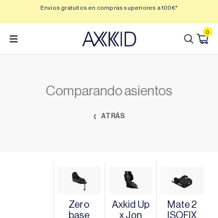
Saltar
 3,
Envíos gratuitos en compras superiores a 100€*
Min
al
contenido
0
Comparando asientos
ATRÁS
Zero
Axkid Up
Mate 2
base
x Jon
ISOFIX