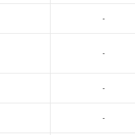
-
-
-
-