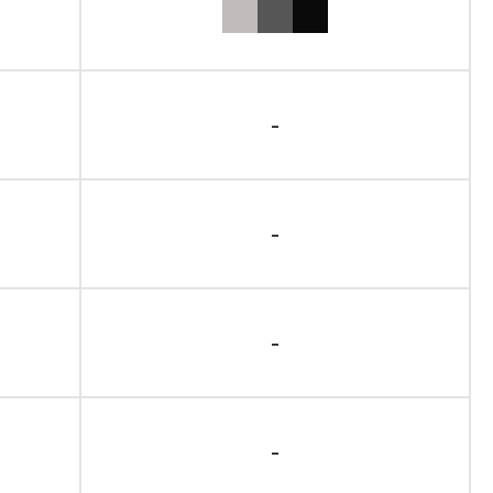
-
-
-
-