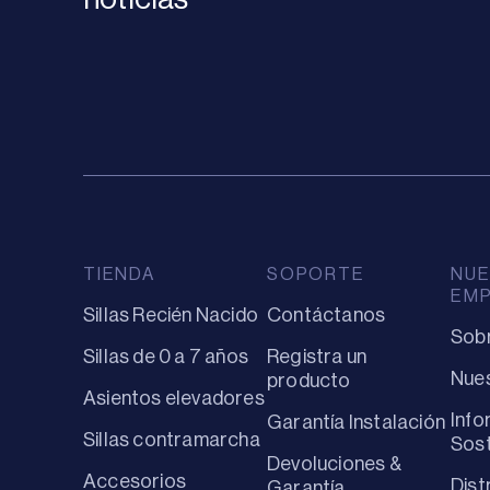
TIENDA
SOPORTE
NUE
EM
Sillas Recién Nacido
Contáctanos
Sob
Sillas de 0 a 7 años
Registra un
Nues
producto
Asientos elevadores
Info
Garantía Instalación
Sillas contramarcha
Sost
Devoluciones &
Accesorios
Dist
Garantía