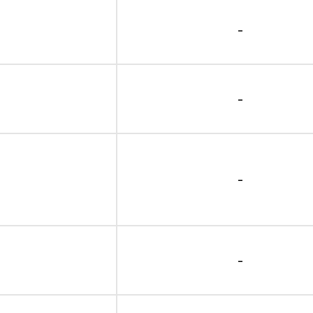
-
-
-
-