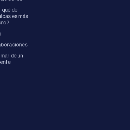
 qué de
ldas es más
uro?
g
aboraciones
rmar de un
dente