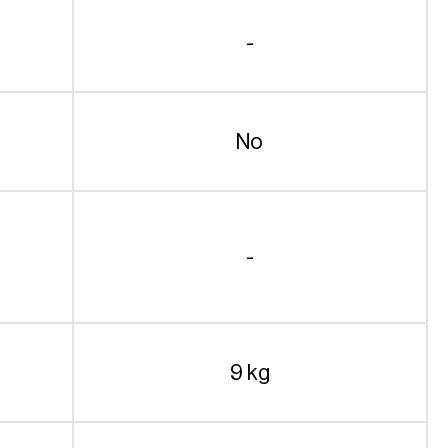
-
No
-
9 kg