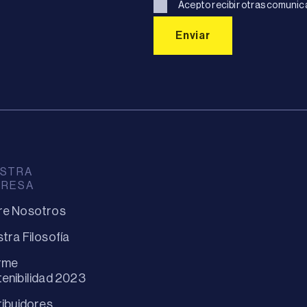
Acepto recibir otras comunic
STRA
PRESA
re Nosotros
tra Filosofía
rme
enibilidad 2023
ribuidores