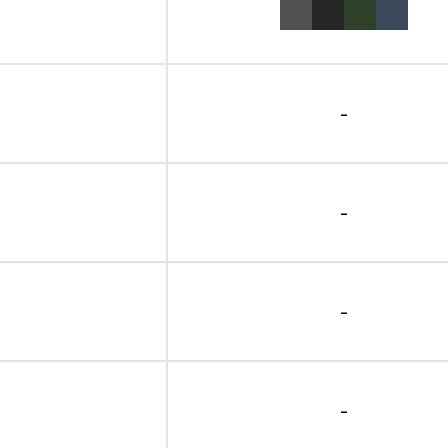
-
-
-
-