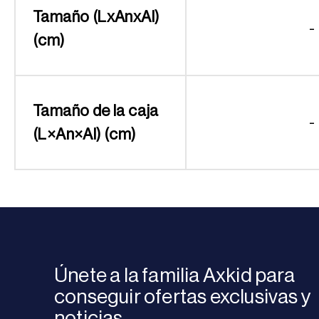
Tamaño (LxAnxAl)
-
(cm)
Tamaño de la caja
-
(L×An×Al) (cm)
Únete a la familia Axkid para
conseguir ofertas exclusivas y
noticias