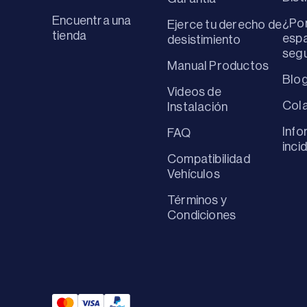
Encuentra una
¿Por
Ejerce tu derecho de
tienda
espa
desistimiento
seg
Manual Productos
Blo
Videos de
Col
Instalación
Info
FAQ
inci
Compatibilidad
Vehículos
Términos y
Condiciones
Mastercard Payment
Visa Payment
Paypal Payment