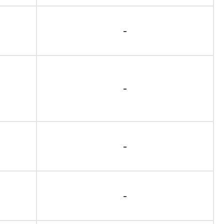
-
-
-
-