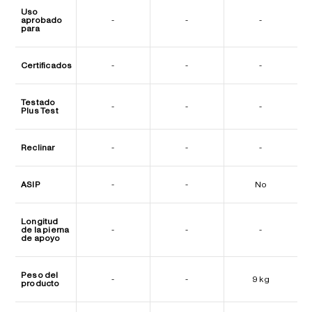
Uso
aprobado
-
-
-
para
Certificados
-
-
-
Testado
-
-
-
Plus Test
Reclinar
-
-
-
ASIP
-
-
No
Longitud
de la pierna
-
-
-
de apoyo
Peso del
-
-
9 kg
producto