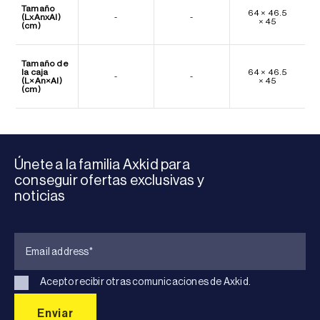
Tamaño
64 × 46.5
(LxAnxAl)
-
-
× 45
(cm)
Tamaño de
la caja
64 × 46.5
-
-
(L×An×Al)
× 45
(cm)
Únete a la familia Axkid para
conseguir ofertas exclusivas y
noticias
Acepto recibir otras comunicaciones de Axkid.