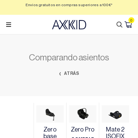
Saltar
 3,
Envíos gratuitos en compras superiores a 100€*
Min
al
contenido
0
Comparando asientos
ATRÁS
Zero
Zero Pro
Mate 2
base
ISOFIX