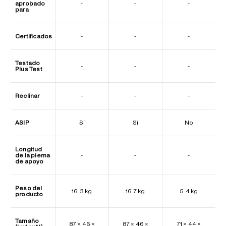
aprobado
-
-
-
para
Certificados
-
-
-
Testado
-
-
-
Plus Test
Reclinar
-
-
-
ASIP
Sí
Sí
No
Longitud
de la pierna
-
-
-
de apoyo
Peso del
16.3 kg
16.7 kg
5.4 kg
producto
Tamaño
87 × 46 ×
87 × 46 ×
71 × 44 ×