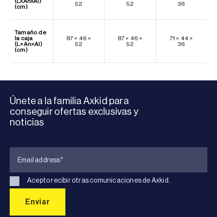
(LxAnxAl)
52
52
36
(cm)
Tamaño de
la caja
87 × 46 ×
87 × 46 ×
71 × 44 ×
(L×An×Al)
52
52
36
(cm)
Únete a la familia Axkid para
conseguir ofertas exclusivas y
noticias
Acepto recibir otras comunicaciones de Axkid.