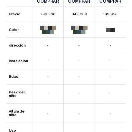
COMPRAR
COMPRAR
COMPRAR
COMPRAR
COMPRAR
COMPRAR
Precio
799.90
€
849.90
€
199.95
€
Color
dirección
-
-
-
Instalación
-
-
-
Edad
-
-
-
Peso del
-
-
-
niño
Altura del
-
-
-
niño
Uso