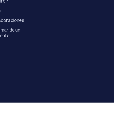
uro?
g
aboraciones
rmar de un
dente