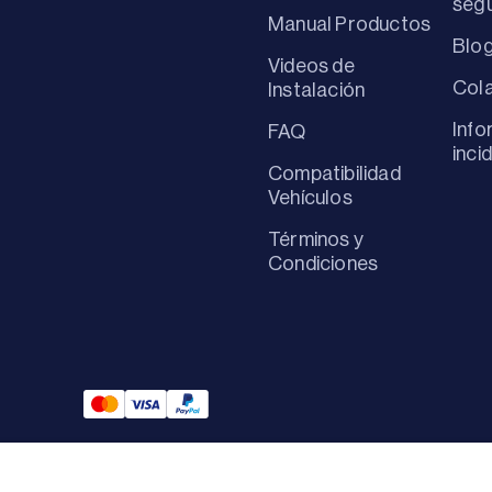
seg
Manual Productos
Blo
Videos de
Col
Instalación
Info
FAQ
inci
Compatibilidad
Vehículos
Términos y
Condiciones
Mastercard Payment
Visa Payment
Paypal Payment