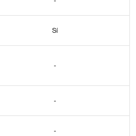
-
Sí
-
-
-