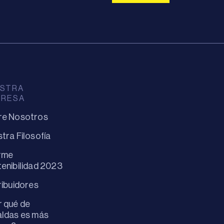
STRA
PRESA
re Nosotros
tra Filosofía
rme
enibilidad 2023
ribuidores
 qué de
ldas es más