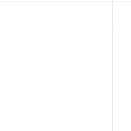
-
-
-
-