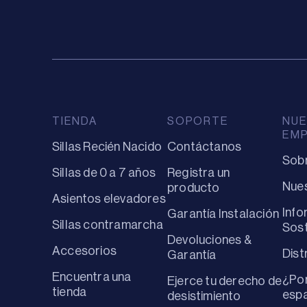
TIENDA
SOPORTE
NUE
EM
Sillas Recién Nacido
Contáctanos
Sob
Sillas de 0 a 7 años
Registra un
Nues
producto
Asientos elevadores
Info
Garantía Instalación
Sillas contramarcha
Sost
Devoluciones &
Accesorios
Dist
Garantía
Encuentra una
¿Por
Ejerce tu derecho de
tienda
espa
desistimiento