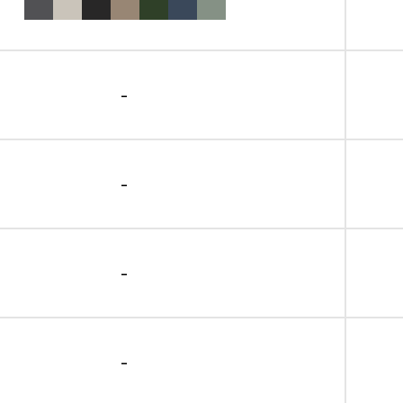
-
-
-
-