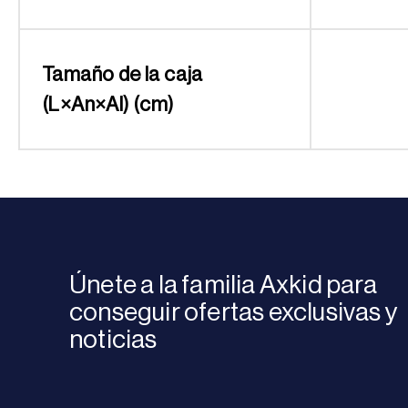
Tamaño de la caja
(L×An×Al) (cm)
Únete a la familia Axkid para
conseguir ofertas exclusivas y
noticias