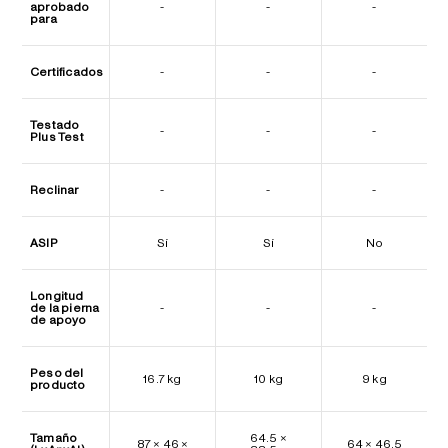
aprobado
-
-
-
para
Certificados
-
-
-
Testado
-
-
-
Plus Test
Reclinar
-
-
-
ASIP
Sí
Sí
No
Longitud
de la pierna
-
-
-
de apoyo
Peso del
16.7 kg
10 kg
9 kg
producto
Tamaño
64.5 ×
87 × 46 ×
64 × 46.5