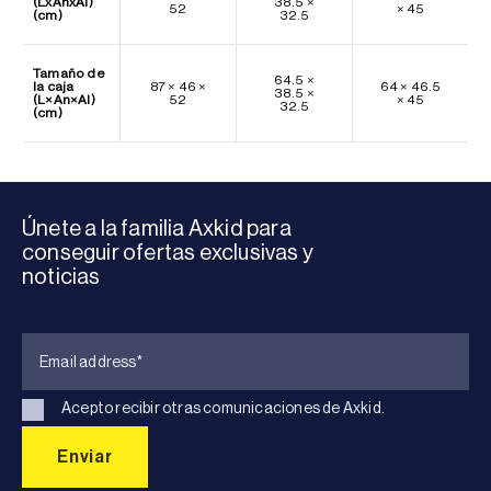
(LxAnxAl)
38.5 ×
52
× 45
(cm)
32.5
Tamaño de
64.5 ×
la caja
87 × 46 ×
64 × 46.5
38.5 ×
(L×An×Al)
52
× 45
32.5
(cm)
Únete a la familia Axkid para
conseguir ofertas exclusivas y
noticias
Acepto recibir otras comunicaciones de Axkid.