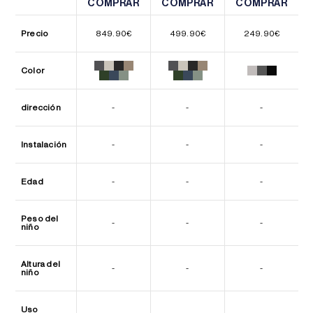
COMPRAR
COMPRAR
COMPRAR
COMPRAR
COMPRAR
COMPRAR
Precio
849.90
€
499.90
€
249.90
€
Color
dirección
-
-
-
Instalación
-
-
-
Edad
-
-
-
Peso del
-
-
-
niño
Altura del
-
-
-
niño
Uso