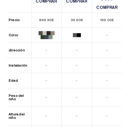
COMPRAR
COMPRAR
COMPRAR
COMPRAR
COMPRAR
COMPRAR
Precio
849.90
€
39.90
€
199.00
€
Color
-
dirección
-
-
-
Instalación
-
-
-
Edad
-
-
-
Peso del
-
-
-
niño
Altura del
-
-
-
niño