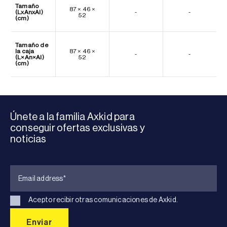
Tamaño
87 × 46 ×
(LxAnxAl)
-
-
52
(cm)
Tamaño de
la caja
87 × 46 ×
-
-
(L×An×Al)
52
(cm)
Únete a la familia Axkid para
conseguir ofertas exclusivas y
noticias
Acepto recibir otras comunicaciones de Axkid.