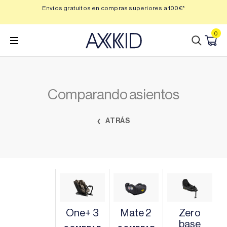
Saltar
 3,
Envíos gratuitos en compras superiores a 100€*
Min
al
contenido
0
Comparando asientos
ATRÁS
One+ 3
Mate 2
Zero
base