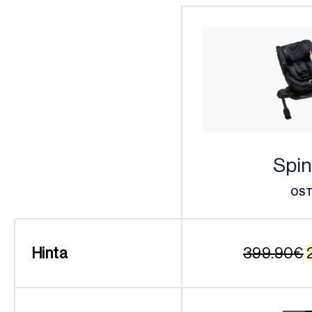
Spin
OS
OS
Hinta
399.90
€
o