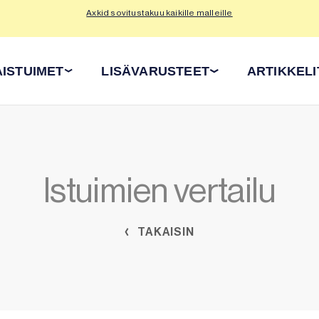
Axkid sovitustakuu kaikille malleille
Tu
ISTUIMET
LISÄVARUSTEET
ARTIKKELI
Istuimien vertailu
TAKAISIN