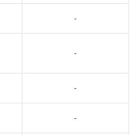
-
-
-
-