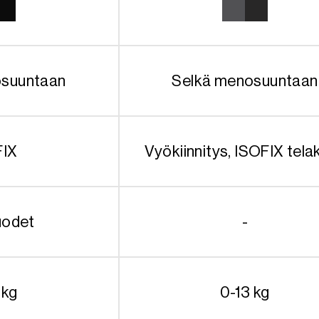
399.90€.
279.00€.
osuuntaan
Selkä menosuuntaan
FIX
Vyökiinnitys, ISOFIX telak
uodet
-
 kg
0-13 kg