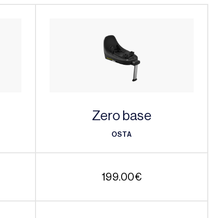
Zero base
OSTA
OSTA
199.00
€