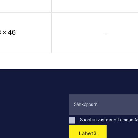
8 × 46
-
Suostun vastaanottamaan Axk