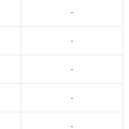
-
-
-
-
-