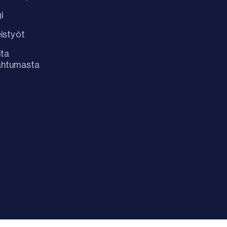
i
istyöt
ita
ahtumasta