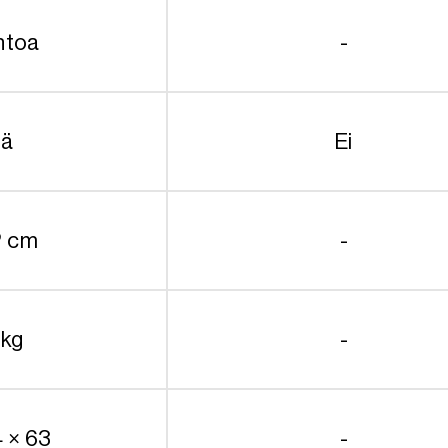
ntoa
-
lä
Ei
2 cm
-
 kg
-
4 × 63
-