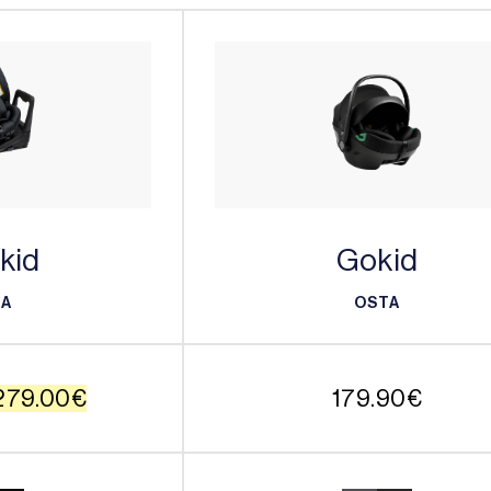
kid
Gokid
TA
OSTA
TA
OSTA
Alkuperäinen
Nykyinen
279.00
€
179.90
€
hinta
hinta
li:
on: