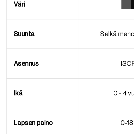
Väri
Suunta
Selkä men
Asennus
ISO
Ikä
0 - 4 v
Lapsen paino
0-18