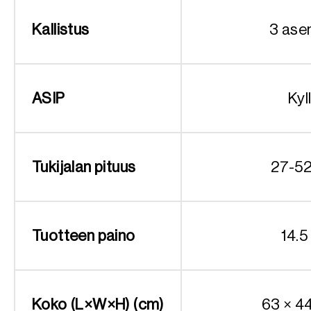
Kallistus
3 ase
ASIP
Kyl
Tukijalan pituus
27-5
Tuotteen paino
14.5
Koko (L×W×H) (cm)
63 × 4