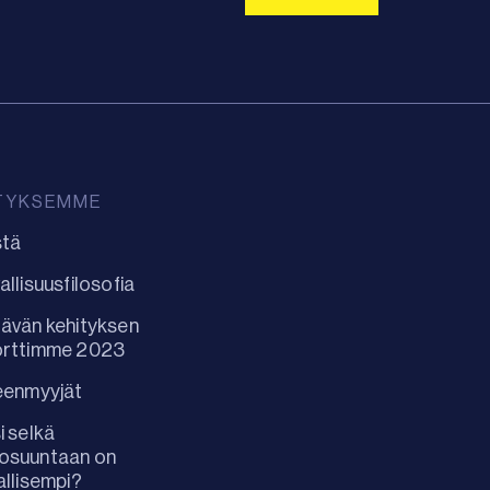
TYKSEMME
stä
allisuusfilosofia
ävän kehityksen
orttimme 2023
eenmyyjät
i selkä
osuuntaan on
allisempi?