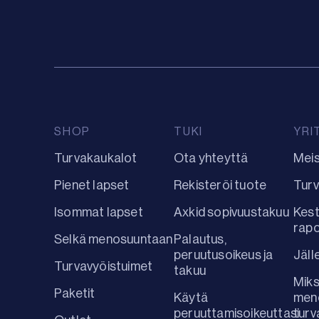
SHOP
TUKI
YRI
Turvakaukalot
Ota yhteyttä
Mei
Pienet lapset
Rekisteröi tuote
Turv
Isommat lapset
Axkid sopivuustakuu
Kest
rap
Selkä menosuuntaan
Palautus,
peruutusoikeus ja
Jäll
Turvavyöistuimet
takuu
Miks
Paketit
Käytä
men
peruuttamisoikeuttasi
turv