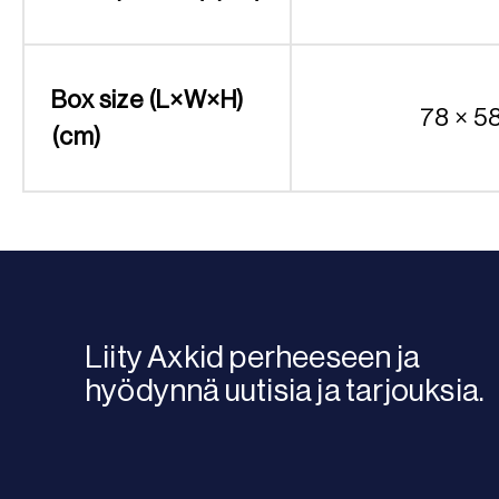
Box size (L×W×H)
78 × 5
(cm)
Liity Axkid perheeseen ja
hyödynnä uutisia ja tarjouksia.