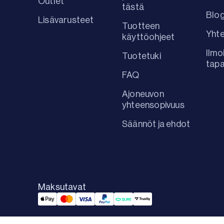
Outlet
tästä
Blog
Lisävarusteet
Tuotteen
Yhte
käyttöohjeet
Ilmo
Tuotetuki
tap
FAQ
Ajoneuvon
yhteensopivuus
Säännöt ja ehdot
Maksutavat
Applepay Payment
Mastercard Payment
Visa Payment
Paypal Payment
Qliro Payment
Trustly Payment