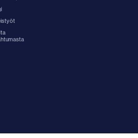
i
istyöt
ita
ahtumasta