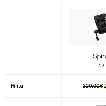
Spin
OS
OS
Hinta
399.90
€
o