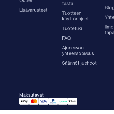
Outlet
tästä
Blog
Lisävarusteet
Tuotteen
Yhte
käyttöohjeet
Ilmo
Tuotetuki
tap
FAQ
Ajoneuvon
yhteensopivuus
Säännöt ja ehdot
Maksutavat
Applepay Payment
Mastercard Payment
Visa Payment
Paypal Payment
Qliro Payment
Trustly Payment