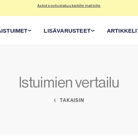
Axkid sovitustakuu kaikille malleille
Tu
ISTUIMET
LISÄVARUSTEET
ARTIKKELI
Istuimien vertailu
TAKAISIN