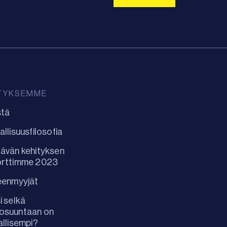
TYKSEMME
stä
allisuusfilosofia
ävän kehityksen
orttimme 2023
eenmyyjät
i selkä
osuuntaan on
allisempi?