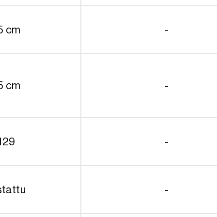
5 cm
-
5 cm
-
129
-
stattu
-