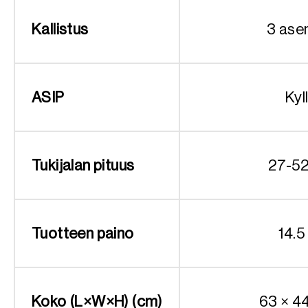
Kallistus
3 ase
ASIP
Kyl
Tukijalan pituus
27-5
Tuotteen paino
14.5
Koko (L×W×H) (cm)
63 × 4