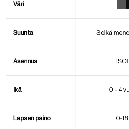
Väri
Suunta
Selkä men
Asennus
ISO
Ikä
0 - 4 v
Lapsen paino
0-18