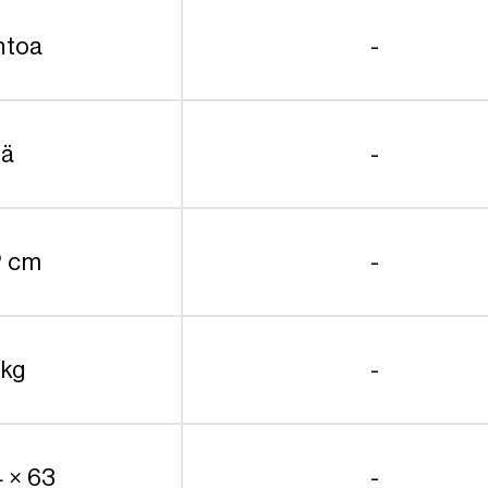
ntoa
-
lä
-
2 cm
-
 kg
-
4 × 63
-