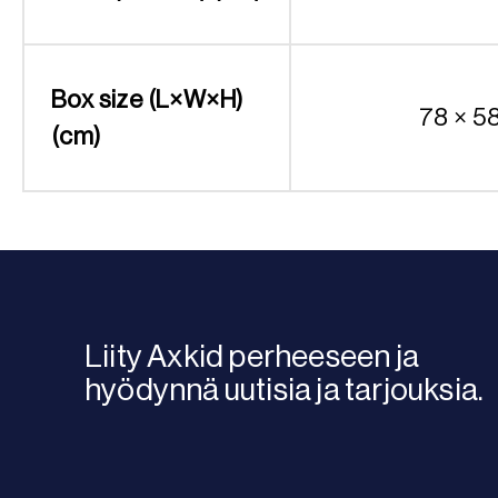
Box size (L×W×H)
78 × 5
(cm)
Liity Axkid perheeseen ja
hyödynnä uutisia ja tarjouksia.