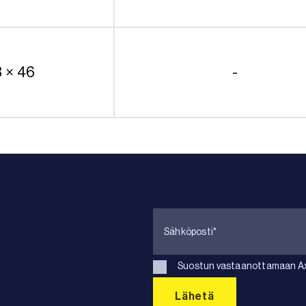
8 × 46
-
Suostun vastaanottamaan Axk