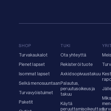
SHOP
TUKI
YRI
Turvakaukalot
Ota yhteyttä
Mei
Pienet lapset
Rekisteröi tuote
Turv
Isommat lapset
Axkid sopivuustakuu
Kest
rap
Selkä menosuuntaan
Palautus,
peruutusoikeus ja
Jäll
Turvavyöistuimet
takuu
Miks
Paketit
Käytä
men
peruuttamisoikeuttasi
turv