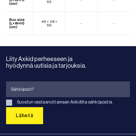
65
(cm)
Box size
46 × 58 ×
(L×W×H)
-
-
66
(cm)
Liity Axkid perheeseen ja
hyödynnä uutisia ja tarjouksia.
Suostun vastaanottamaan Axkidilta sähköpostia.