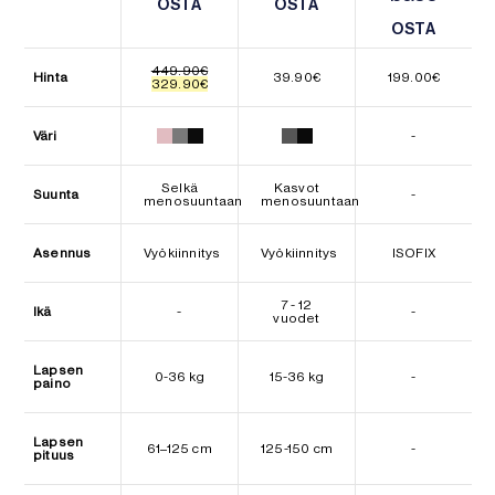
OSTA
OSTA
OSTA
OSTA
OSTA
OSTA
449.90
€
Hinta
39.90
€
199.00
€
Alkuperäinen
Nykyinen
329.90
€
hinta
hinta
oli:
on:
449.90€.
329.90€.
Väri
-
Selkä
Kasvot
Suunta
-
menosuuntaan
menosuuntaan
Asennus
Vyökiinnitys
Vyökiinnitys
ISOFIX
7 - 12
Ikä
-
-
vuodet
Lapsen
0-36 kg
15-36 kg
-
paino
Lapsen
61–125 cm
125-150 cm
-
pituus