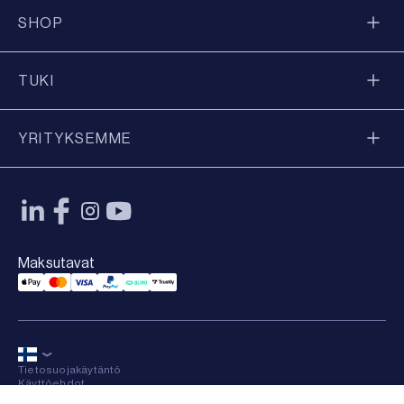
SHOP
TUKI
YRITYKSEMME
Maksutavat
Applepay Payment
Mastercard Payment
Visa Payment
Paypal Payment
Qliro Payment
Trustly Payment
Tietosuojakäytäntö
Käyttöehdot
Sitemap