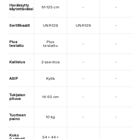
Hyväksytty
61-125 cm
-
-
käytettäväksi
Sertifikaatit
UN R129
UN R129
-
Plus
Plus
-
-
testattu
testattu
Kallistus
2 asentoa
-
-
ASIP
Kyllä
-
-
Tukijalan
14-50 cm
-
-
pituus
Tuotteen
10 kg
-
-
paino
Koko
54 × 44 ×
(L×W×H)
-
-