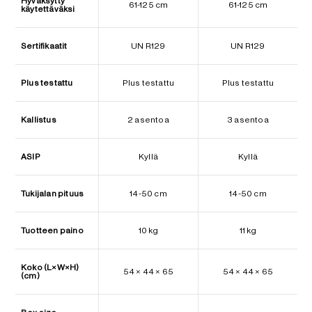
Hyväksytty
61-125 cm
61-125 cm
käytettäväksi
Sertifikaatit
UN R129
UN R129
Plus testattu
Plus testattu
Plus testattu
Kallistus
2 asentoa
3 asentoa
ASIP
Kyllä
Kyllä
Tukijalan pituus
14-50 cm
14-50 cm
Tuotteen paino
10 kg
11 kg
Koko (L×W×H)
54 × 44 × 65
54 × 44 × 65
(cm)