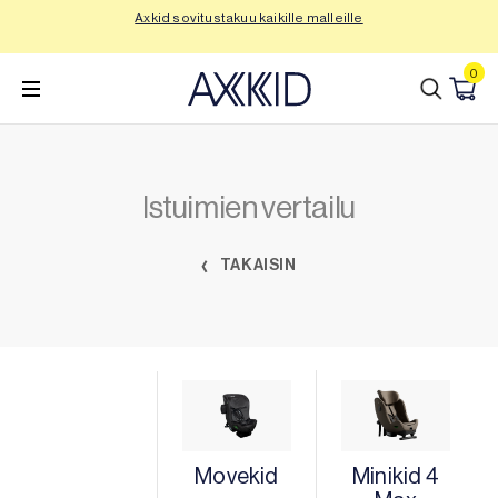
Siirry
Axkid sovitustakuu kaikille malleille
Tu
sisältöön
0
Istuimien vertailu
TAKAISIN
Movekid
Minikid 4