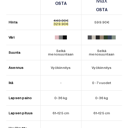
Max
OSTA
OSTA
OSTA
OSTA
449.90
€
Hinta
599.90
€
Alkuperäinen
Nykyinen
329.90
€
hinta
hinta
oli:
on:
449.90€.
329.90€.
Väri
Selkä
Selkä
Suunta
menosuuntaan
menosuuntaan
Asennus
Vyökiinnitys
Vyökiinnitys
Ikä
-
0 - 7 vuodet
Lapsen paino
0-36 kg
0-36 kg
Lapsen pituus
61–125 cm
61–125 cm