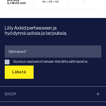
Box size
46 × 58 × 66
-
(L×W×H) (cm)
Liity Axkid perheeseen ja
hyödynnä uutisia ja tarjouksia.
Suostun vastaanottamaan Axkidilta sähköpostia.
SHOP