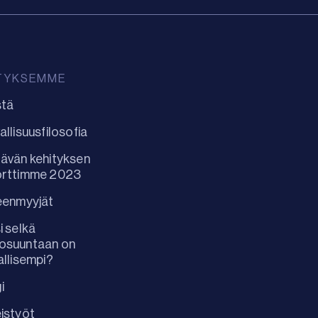
TYKSEMME
stä
allisuusfilosofia
ävän kehityksen
orttimme 2023
eenmyyjät
i selkä
osuuntaan on
allisempi?
i
istyöt