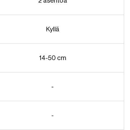
2 asentoa
Kyllä
14-50 cm
-
-