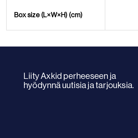
Box size (L×W×H) (cm)
Liity Axkid perheeseen ja
hyödynnä uutisia ja tarjouksia.