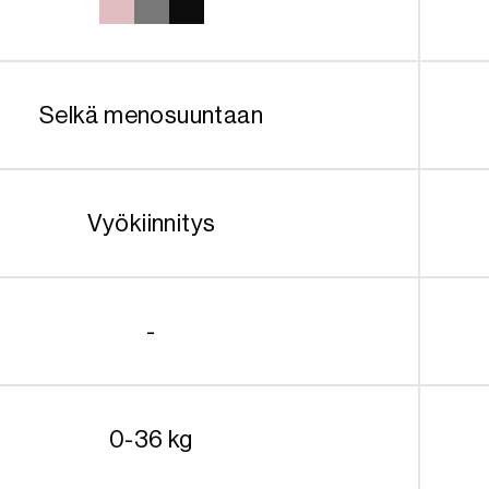
449.90€.
329.90€.
Selkä menosuuntaan
Vyökiinnitys
-
0-36 kg