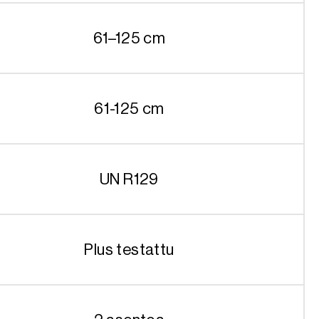
61–125 cm
61-125 cm
UN R129
Plus testattu