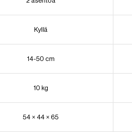
2 asentoa
Kyllä
14-50 cm
10 kg
54 × 44 × 65