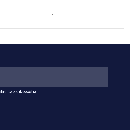
-
idilta sähköpostia.