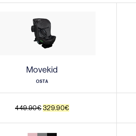
Movekid
OSTA
OSTA
Alkuperäinen
Nykyinen
449.90
€
329.90
€
hinta
hinta
oli:
on: