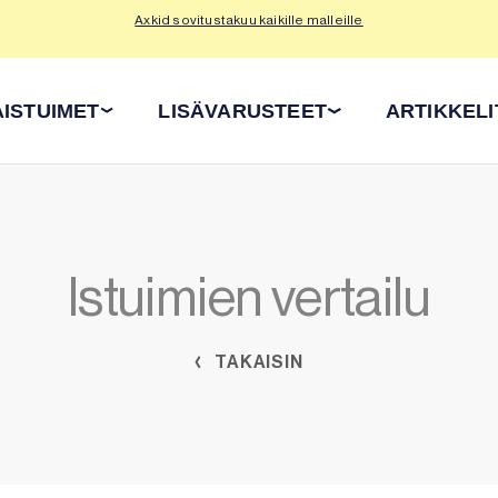
Axkid sovitustakuu kaikille malleille
Tu
ISTUIMET
LISÄVARUSTEET
ARTIKKELI
Istuimien vertailu
TAKAISIN