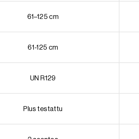
61–125 cm
61-125 cm
UN R129
Plus testattu