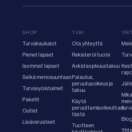
SHOP
TUKI
YRI
Turvakaukalot
Ota yhteyttä
Mei
Pienet lapset
Rekisteröi tuote
Turv
Isommat lapset
Axkid sopivuustakuu
Kest
rap
Selkä menosuuntaan
Palautus,
peruutusoikeus ja
Jäll
Turvavyöistuimet
takuu
Miks
Paketit
Käytä
men
peruuttamisoikeuttasi
turv
Outlet
tästä
Blog
Lisävarusteet
Tuotteen
Yhte
käyttöohjeet