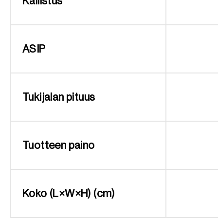
Kallistus
ASIP
Tukijalan pituus
Tuotteen paino
Koko (L×W×H) (cm)