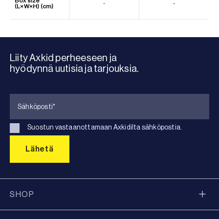
Box size
-
-
(L×W×H) (cm)
Liity Axkid perheeseen ja
hyödynnä uutisia ja tarjouksia.
Suostun vastaanottamaan Axkidilta sähköpostia.
SHOP