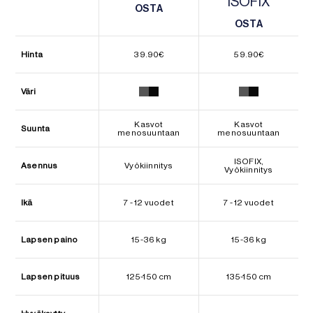
ISOFIX
OSTA
OSTA
OSTA
OSTA
Hinta
39.90
€
59.90
€
Väri
Kasvot
Kasvot
Suunta
menosuuntaan
menosuuntaan
ISOFIX,
Asennus
Vyökiinnitys
Vyökiinnitys
Ikä
7 - 12 vuodet
7 - 12 vuodet
Lapsen paino
15-36 kg
15-36 kg
Lapsen pituus
125-150 cm
135-150 cm