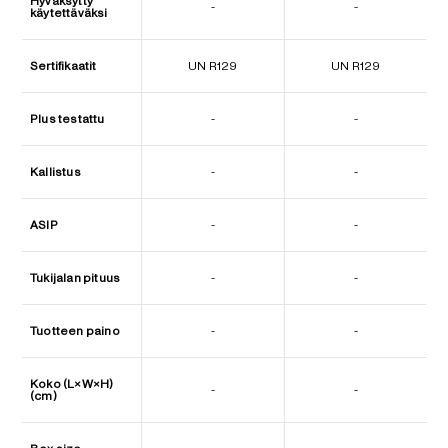
Hyväksytty
-
-
käytettäväksi
Sertifikaatit
UN R129
UN R129
Plus testattu
-
-
Kallistus
-
-
ASIP
-
-
Tukijalan pituus
-
-
Tuotteen paino
-
-
Koko (L×W×H)
-
-
(cm)