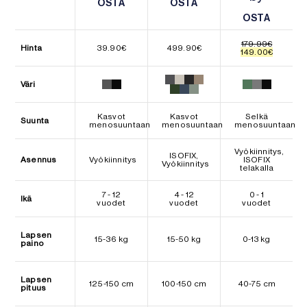
OSTA
OSTA
OSTA
OSTA
OSTA
OSTA
179.99
€
Hinta
39.90
€
499.90
€
Alkuperäinen
Nykyine
149.00
€
hinta
hinta
oli:
on:
179.99€.
149.00€.
Väri
Kasvot
Kasvot
Selkä
Suunta
menosuuntaan
menosuuntaan
menosuuntaan
Vyökiinnitys,
ISOFIX,
Asennus
Vyökiinnitys
ISOFIX
Vyökiinnitys
telakalla
7 - 12
4 - 12
0 - 1
Ikä
vuodet
vuodet
vuodet
Lapsen
15-36 kg
15-50 kg
0-13 kg
paino
Lapsen
125-150 cm
100-150 cm
40-75 cm
pituus