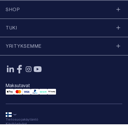
SHOP
TUKI
YRITYKSEMME
Maksutavat
Applepay Payment
Mastercard Payment
Visa Payment
Paypal Payment
Qliro Payment
Trustly Payment
Tietosuojakäytäntö
Käyttöehdot
Sitemap