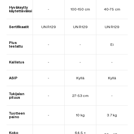
Hyväksytty
-
100-150 cm
40-75 cm
käytettäväksi
Sertifikaatit
UN R129
UN R129
UN R129
Plus
-
-
Ei
testattu
Kallistus
-
-
-
ASIP
-
Kyllä
Kyllä
Tukijalan
-
27-53 cm
-
pituus
Tuotteen
-
10 kg
3.7 kg
paino
Koko
64.5 ×