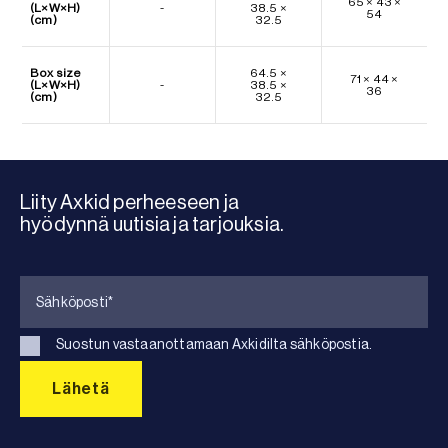
65 × 43 ×
(L×W×H)
-
38.5 ×
54
(cm)
32.5
Box size
64.5 ×
71 × 44 ×
(L×W×H)
-
38.5 ×
36
(cm)
32.5
Liity Axkid perheeseen ja
hyödynnä uutisia ja tarjouksia.
Suostun vastaanottamaan Axkidilta sähköpostia.