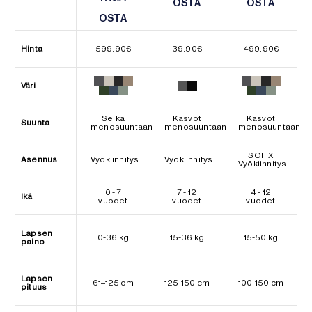
OSTA
OSTA
OSTA
OSTA
OSTA
OSTA
Hinta
599.90
€
39.90
€
499.90
€
Väri
Selkä
Kasvot
Kasvot
Suunta
menosuuntaan
menosuuntaan
menosuuntaan
ISOFIX,
Asennus
Vyökiinnitys
Vyökiinnitys
Vyökiinnitys
0 - 7
7 - 12
4 - 12
Ikä
vuodet
vuodet
vuodet
Lapsen
0-36 kg
15-36 kg
15-50 kg
paino
Lapsen
61–125 cm
125-150 cm
100-150 cm
pituus