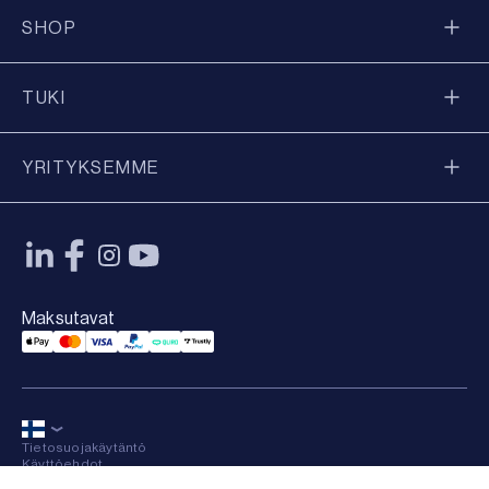
SHOP
TUKI
YRITYKSEMME
Maksutavat
Applepay Payment
Mastercard Payment
Visa Payment
Paypal Payment
Qliro Payment
Trustly Payment
Tietosuojakäytäntö
Käyttöehdot
Sitemap