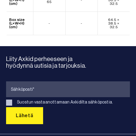
65
(cm)
32.5
Box size
64.5 ×
(L×W×H)
-
-
38.5 ×
(cm)
32.5
Liity Axkid perheeseen ja
hyödynnä uutisia ja tarjouksia.
Suostun vastaanottamaan Axkidilta sähköpostia.