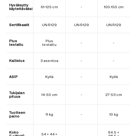
Hyväksytty
61-125 cm
-
100-150 cm
käytettäväksi
Sertifikaatit
UN R129
UN R129
UN R129
Plus
Plus
-
-
testattu
testattu
Kallistus
3 asentoa
-
-
ASIP
Kyllä
-
Kyllä
Tukijalan
14-50 cm
-
27-53 cm
pituus
Tuotteen
11 kg
-
10 kg
paino
Koko
64.5 ×
54 × 44 ×
(L×W×H)
-
38.5 ×