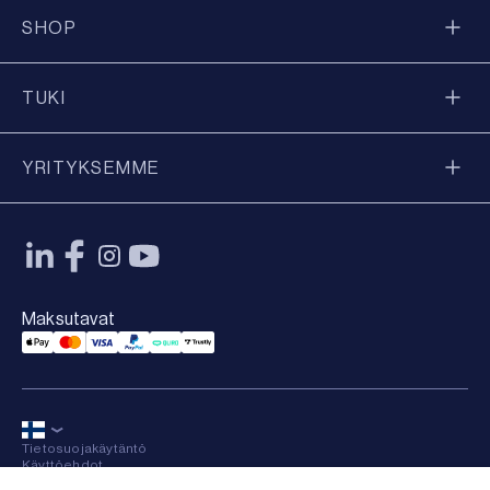
SHOP
TUKI
YRITYKSEMME
Maksutavat
Applepay Payment
Mastercard Payment
Visa Payment
Paypal Payment
Qliro Payment
Trustly Payment
Tietosuojakäytäntö
Käyttöehdot
Sitemap