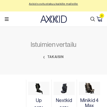
Siirry
Axkid sovitustakuu kaikille malleille
Tu
sisältöön
0
Istuimien vertailu
TAKAISIN
Up
Nextkid
Minikid 4
Max