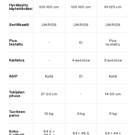
Hyväksytty
100-150 cm
100-150 cm
61-125 cm
käytettäväksi
Sertifikaatit
UN R129
UN R129
UN R129
Plus
Plus
-
Ei
testattu
testattu
Kallistus
-
4 asentoa
3 asentoa
ASIP
Kyllä
Ei
Kyllä
Tukijalan
27-53 cm
-
14-50 cm
pituus
Tuotteen
10 kg
9 kg
11 kg
paino
Koko
64.5 ×
64 × 46.5
54 × 44 ×
(L×W×H)
38.5 ×