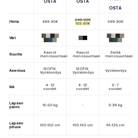
OSTA
OSTA
OSTA
OSTA
OSTA
OSTA
249.90
€
Hinta
499.90
€
599.90
€
Alkuperäinen
Nykyinen
159.90
€
hinta
hinta
oli:
on:
249.90€.
159.90€.
Väri
Kasvot
Kasvot
Selkä
Suunta
menosuuntaan
menosuuntaan
menosuuntaan
ISOFIX,
ISOFIX,
Asennus
Vyökiinnitys
Vyökiinnitys
Vyökiinnitys
4 - 12
4 - 12
0 - 7
Ikä
vuodet
vuodet
vuodet
Lapsen
15-50 kg
-
0-36 kg
paino
Lapsen
100-150 cm
100-150 cm
61–125 cm
pituus