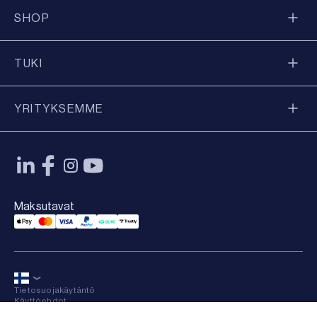
SHOP
TUKI
YRITYKSEMME
Maksutavat
Applepay Payment
Mastercard Payment
Visa Payment
Paypal Payment
Qliro Payment
Trustly Payment
Tietosuojakäytäntö
Käyttöehdot
Sitemap