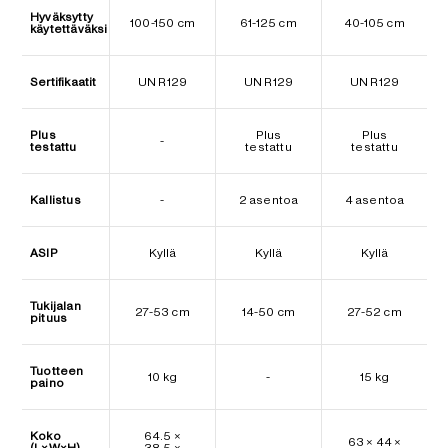
Hyväksytty
100-150 cm
61-125 cm
40-105 cm
käytettäväksi
Sertifikaatit
UN R129
UN R129
UN R129
Plus
Plus
Plus
-
testattu
testattu
testattu
Kallistus
-
2 asentoa
4 asentoa
ASIP
Kyllä
Kyllä
Kyllä
Tukijalan
27-53 cm
14-50 cm
27-52 cm
pituus
Tuotteen
10 kg
-
15 kg
paino
Koko
64.5 ×
63 × 44 ×
(L×W×H)
38.5 ×
-