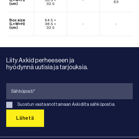
63
(cm)
32.5
Box size
64.5 ×
(L×W×H)
38.5 ×
-
-
(cm)
32.5
Liity Axkid perheeseen ja
hyödynnä uutisia ja tarjouksia.
Suostun vastaanottamaan Axkidilta sähköpostia.