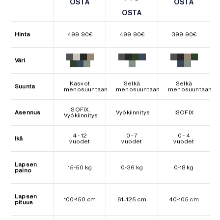
OSTA
OSTA
OSTA
OSTA
OSTA
OSTA
Hinta
499.90
€
499.90
€
399.90
€
Väri
Kasvot
Selkä
Selkä
Suunta
menosuuntaan
menosuuntaan
menosuuntaan
ISOFIX,
Asennus
Vyökiinnitys
ISOFIX
Vyökiinnitys
4 - 12
0 - 7
0 - 4
Ikä
vuodet
vuodet
vuodet
Lapsen
15-50 kg
0-36 kg
0-18 kg
paino
Lapsen
100-150 cm
61–125 cm
40-105 cm
pituus