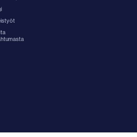
i
istyöt
ita
ahtumasta