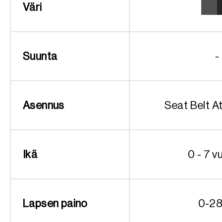
Väri
Suunta
-
Asennus
Seat Belt 
Ikä
0 - 7 v
Lapsen paino
0-28