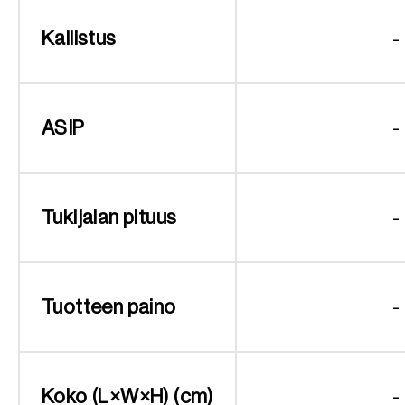
Kallistus
-
ASIP
-
Tukijalan pituus
-
Tuotteen paino
-
Koko (L×W×H) (cm)
-