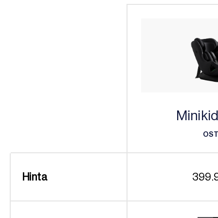
Miniki
OS
OS
Hinta
399.