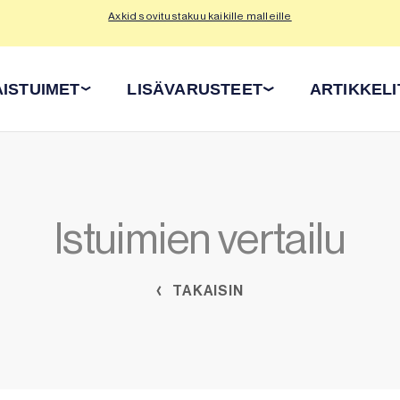
Axkid sovitustakuu kaikille malleille
Tu
ISTUIMET
LISÄVARUSTEET
ARTIKKELI
Istuimien vertailu
TAKAISIN