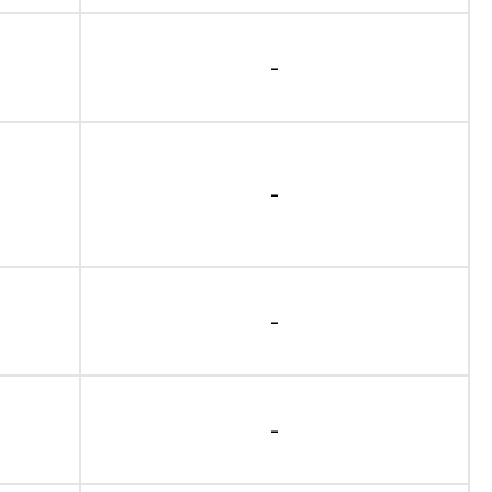
-
-
-
-