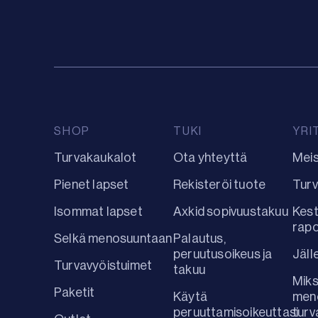
SHOP
TUKI
YRI
Turvakaukalot
Ota yhteyttä
Mei
Pienet lapset
Rekisteröi tuote
Turv
Isommat lapset
Axkid sopivuustakuu
Kest
rap
Selkä menosuuntaan
Palautus,
peruutusoikeus ja
Jäll
Turvavyöistuimet
takuu
Miks
Paketit
Käytä
men
peruuttamisoikeuttasi
turv