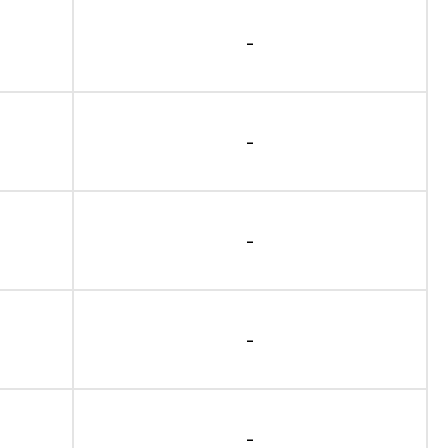
-
-
-
-
-