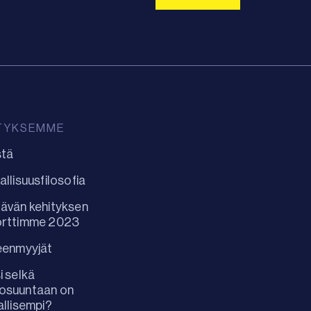
TYKSEMME
stä
allisuusfilosofia
ävän kehityksen
orttimme 2023
eenmyyjät
i selkä
osuuntaan on
allisempi?