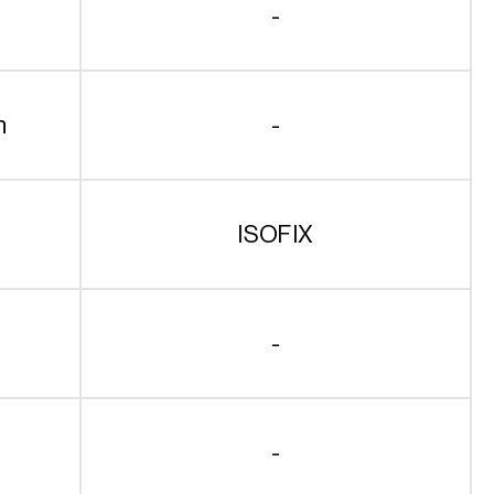
-
n
-
ISOFIX
-
-