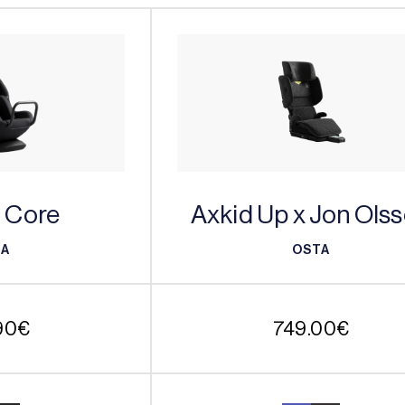
d Core
Axkid Up x Jon Ols
TA
OSTA
TA
OSTA
90
€
749.00
€