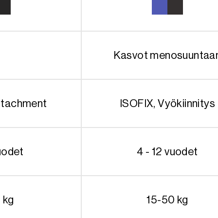
Kasvot menosuuntaa
Attachment
ISOFIX, Vyökiinnitys
uodet
4 - 12 vuodet
 kg
15-50 kg