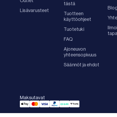
Outlet
tästä
Blog
Lisävarusteet
Tuotteen
Yhte
käyttöohjeet
Ilmo
Tuotetuki
tap
FAQ
Ajoneuvon
yhteensopivuus
Säännöt ja ehdot
Maksutavat
Applepay Payment
Mastercard Payment
Visa Payment
Paypal Payment
Qliro Payment
Trustly Payment