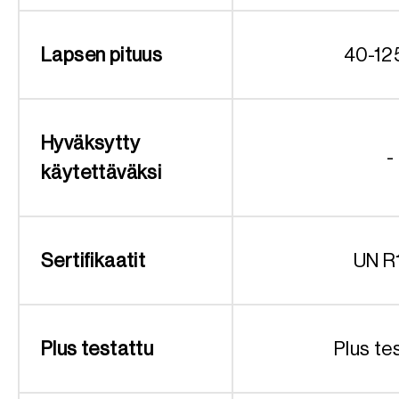
Lapsen pituus
40-12
Hyväksytty
-
käytettäväksi
Sertifikaatit
UN R
Plus testattu
Plus te