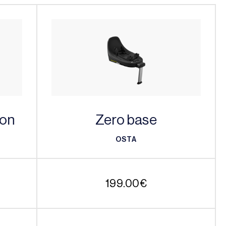
son
Zero base
OSTA
OSTA
199.00
€