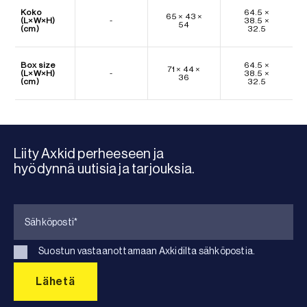
Koko
64.5 ×
65 × 43 ×
(L×W×H)
-
38.5 ×
54
(cm)
32.5
Box size
64.5 ×
71 × 44 ×
(L×W×H)
-
38.5 ×
36
(cm)
32.5
Liity Axkid perheeseen ja
hyödynnä uutisia ja tarjouksia.
Suostun vastaanottamaan Axkidilta sähköpostia.