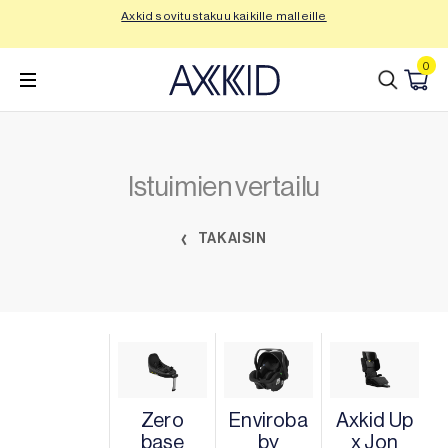
Siirry
Axkid sovitustakuu kaikille malleille
Tu
sisältöön
0
Istuimien vertailu
TAKAISIN
Zero
Enviroba
Axkid Up
base
by
x Jon