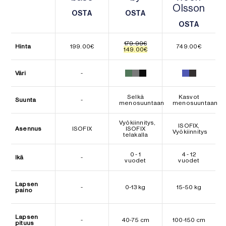
Olsson
OSTA
OSTA
OSTA
OSTA
OSTA
OSTA
179.99
€
Hinta
199.00
€
749.00
€
Alkuperäinen
Nykyinen
149.00
€
hinta
hinta
oli:
on:
179.99€.
149.00€.
Väri
-
Selkä
Kasvot
Suunta
-
menosuuntaan
menosuuntaan
Vyökiinnitys,
ISOFIX,
Asennus
ISOFIX
ISOFIX
Vyökiinnitys
telakalla
0 - 1
4 - 12
Ikä
-
vuodet
vuodet
Lapsen
-
0-13 kg
15-50 kg
paino
Lapsen
-
40-75 cm
100-150 cm
pituus