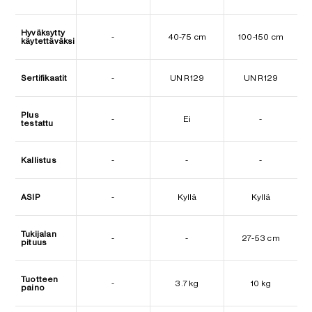
Hyväksytty
-
40-75 cm
100-150 cm
käytettäväksi
Sertifikaatit
-
UN R129
UN R129
Plus
-
Ei
-
testattu
Kallistus
-
-
-
ASIP
-
Kyllä
Kyllä
Tukijalan
-
-
27-53 cm
pituus
Tuotteen
-
3.7 kg
10 kg
paino