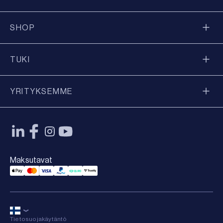
SHOP
TUKI
YRITYKSEMME
Maksutavat
Applepay Payment
Mastercard Payment
Visa Payment
Paypal Payment
Qliro Payment
Trustly Payment
Tietosuojakäytäntö