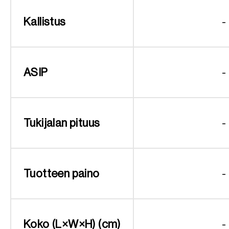
Kallistus
-
ASIP
-
Tukijalan pituus
-
Tuotteen paino
-
Koko (L×W×H) (cm)
-