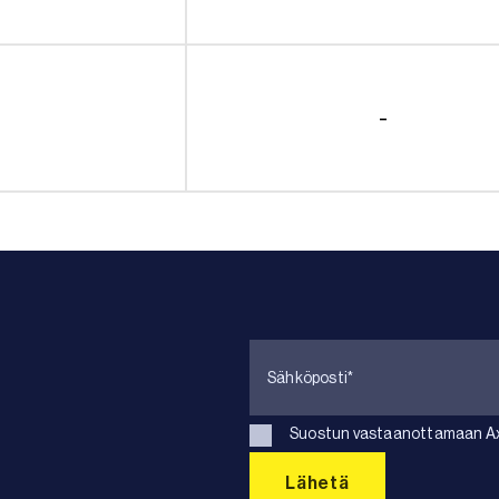
-
Suostun vastaanottamaan Axk