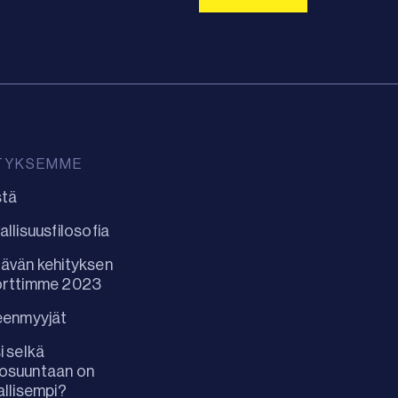
TYKSEMME
stä
allisuusfilosofia
ävän kehityksen
orttimme 2023
eenmyyjät
i selkä
osuuntaan on
allisempi?