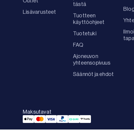
Outlet
tästä
Blog
Lisävarusteet
Tuotteen
Yhte
käyttöohjeet
Ilmo
Tuotetuki
tap
FAQ
Ajoneuvon
yhteensopivuus
Säännöt ja ehdot
Maksutavat
Applepay Payment
Mastercard Payment
Visa Payment
Paypal Payment
Qliro Payment
Trustly Payment