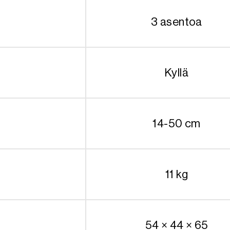
3 asentoa
Kyllä
14-50 cm
11 kg
54 × 44 × 65