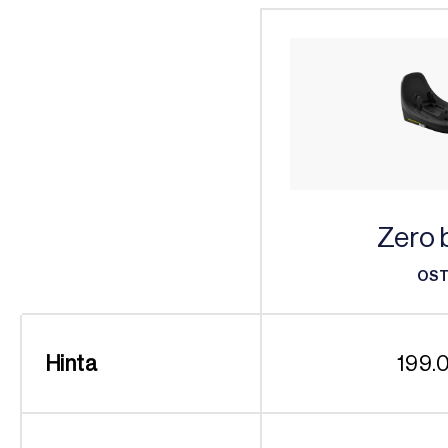
Zero 
OS
OS
Hinta
199.