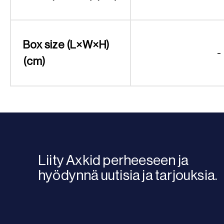
Box size (L×W×H)
-
(cm)
Liity Axkid perheeseen ja
hyödynnä uutisia ja tarjouksia.