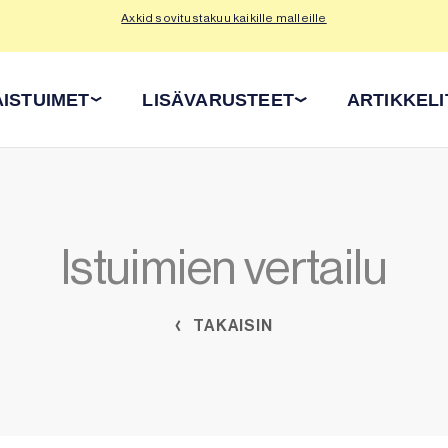
Axkid sovitustakuu kaikille malleille
Tu
ISTUIMET
LISÄVARUSTEET
ARTIKKELI
Istuimien vertailu
TAKAISIN