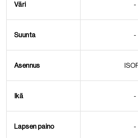
Väri
-
Suunta
-
Asennus
ISO
Ikä
-
Lapsen paino
-