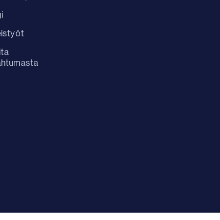
i
istyöt
ita
ahtumasta