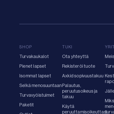
SHOP
TUKI
YRI
Turvakaukalot
Ota yhteyttä
Mei
Pienet lapset
Rekisteröi tuote
Turv
Isommat lapset
Axkid sopivuustakuu
Kest
rap
Selkä menosuuntaan
Palautus,
peruutusoikeus ja
Jäll
Turvavyöistuimet
takuu
Miks
Paketit
Käytä
men
peruuttamisoikeuttasi
turv