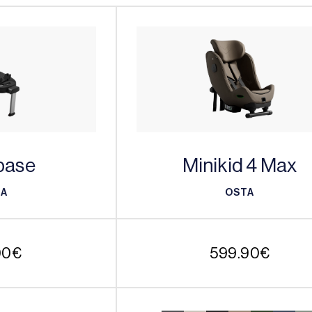
base
Minikid 4 Max
TA
OSTA
TA
OSTA
00
€
599.90
€