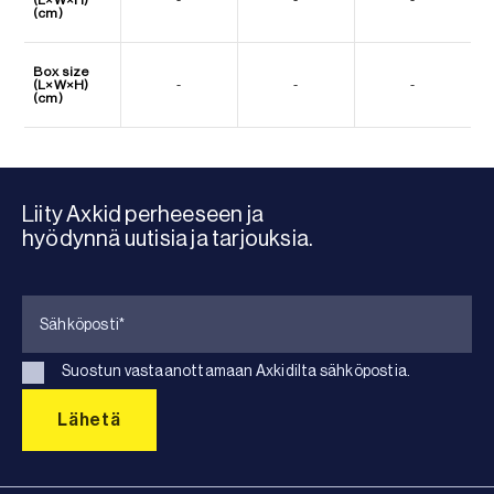
(cm)
Box size
(L×W×H)
-
-
-
(cm)
Liity Axkid perheeseen ja
hyödynnä uutisia ja tarjouksia.
Suostun vastaanottamaan Axkidilta sähköpostia.