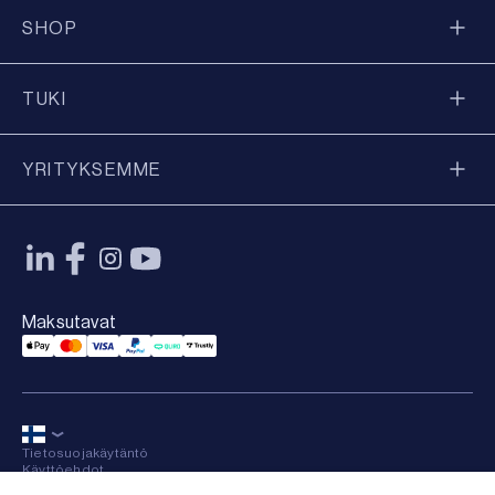
SHOP
TUKI
YRITYKSEMME
Maksutavat
Applepay Payment
Mastercard Payment
Visa Payment
Paypal Payment
Qliro Payment
Trustly Payment
Tietosuojakäytäntö
Käyttöehdot
Sitemap