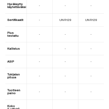
Hyväksytty
-
-
-
käytettäväksi
Sertifikaatit
-
UN R129
UN R129
Plus
-
-
-
testattu
Kallistus
-
-
-
ASIP
-
-
-
Tukijalan
-
-
-
pituus
Tuotteen
-
-
-
paino
Koko
(L×W×H)
-
-
-