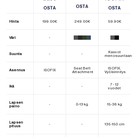
OSTA
OSTA
OSTA
OSTA
OSTA
OSTA
Hinta
199.00
€
249.00
€
59.90
€
Väri
-
Kasvot
Suunta
-
-
menosuuntaan
Seat Belt
ISOFIX,
Asennus
ISOFIX
Attachment
Vyökiinnitys
7 - 12
Ikä
-
-
vuodet
Lapsen
-
0-13 kg
15-36 kg
paino
Lapsen
-
-
135-150 cm
pituus