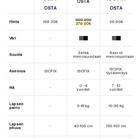
OSTA
OSTA
OSTA
OSTA
OSTA
OSTA
399.90
€
Hinta
199.00
€
59.90
€
Alkuperäinen
Nykyinen
279.00
€
hinta
hinta
oli:
on:
399.90€.
279.00€.
Väri
-
Selkä
Kasvot
Suunta
-
menosuuntaan
menosuuntaan
ISOFIX,
Asennus
ISOFIX
ISOFIX
Vyökiinnitys
0 - 4
7 - 12
Ikä
-
vuodet
vuodet
Lapsen
-
0-18 kg
15-36 kg
paino
Lapsen
-
40-105 cm
135-150 cm
pituus