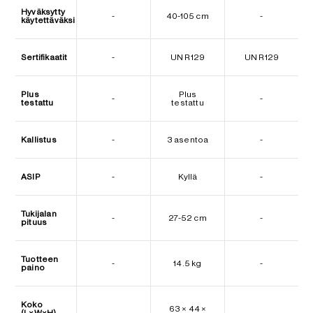
Hyväksytty
-
40-105 cm
-
käytettäväksi
Sertifikaatit
-
UN R129
UN R129
Plus
Plus
-
-
testattu
testattu
Kallistus
-
3 asentoa
-
ASIP
-
Kyllä
-
Tukijalan
-
27-52 cm
-
pituus
Tuotteen
-
14.5 kg
-
paino
Koko
63 × 44 ×
(L×W×H)
-
-