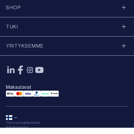
SHOP
TUKI
YRITYKSEMME
Maksutavat
Applepay Payment
Mastercard Payment
Visa Payment
Paypal Payment
Qliro Payment
Trustly Payment
Tietosuojakäytäntö
Käyttöehdot
Sitemap