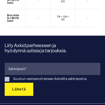
63
(cm)
Box size
78 × 58 ×
(L×W×H)
-
-
46
(cm)
Liity Axkid perheeseen ja
hyödynnä uutisia ja tarjouksia.
Suostun vastaanottamaan Axkidilta sähköpostia.