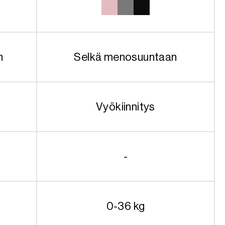
449.90€.
329.90€.
n
Selkä menosuuntaan
Vyökiinnitys
-
0-36 kg