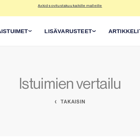
Axkid sovitustakuu kaikille malleille
Tu
ISTUIMET
LISÄVARUSTEET
ARTIKKELI
Istuimien vertailu
TAKAISIN