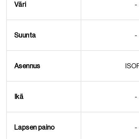
Väri
-
Suunta
-
Asennus
ISO
Ikä
-
Lapsen paino
-