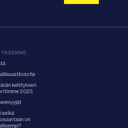
TYKSEMME
stä
allisuusfilosofia
ävän kehityksen
orttimme 2023
eenmyyjät
i selkä
osuuntaan on
allisempi?