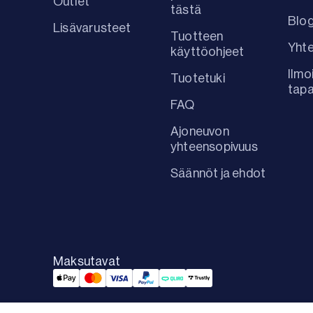
Outlet
tästä
Blog
Lisävarusteet
Tuotteen
Yhte
käyttöohjeet
Ilmo
Tuotetuki
tap
FAQ
Ajoneuvon
yhteensopivuus
Säännöt ja ehdot
Maksutavat
Applepay Payment
Mastercard Payment
Visa Payment
Paypal Payment
Qliro Payment
Trustly Payment