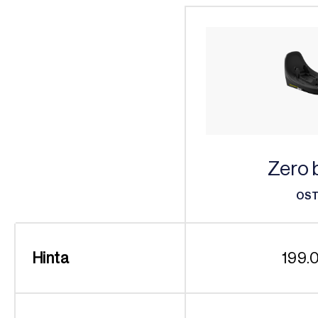
Zero 
OS
OS
Hinta
199.