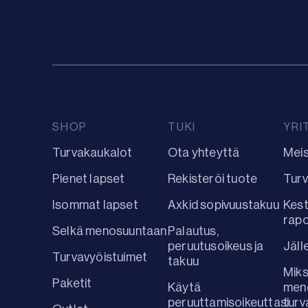
SHOP
TUKI
YRI
Turvakaukalot
Ota yhteyttä
Mei
Pienet lapset
Rekisteröi tuote
Turv
Isommat lapset
Axkid sopivuustakuu
Kest
rap
Selkä menosuuntaan
Palautus,
peruutusoikeus ja
Jäll
Turvavyöistuimet
takuu
Miks
Paketit
Käytä
men
peruuttamisoikeuttasi
turv