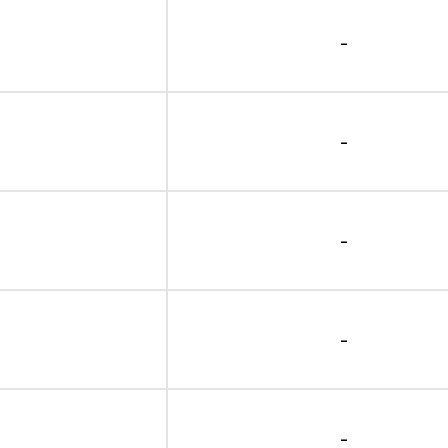
-
-
-
-
-