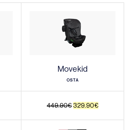
Movekid
OSTA
OSTA
Alkuperäinen
Nykyinen
449.90
€
329.90
€
hinta
hinta
oli:
on: