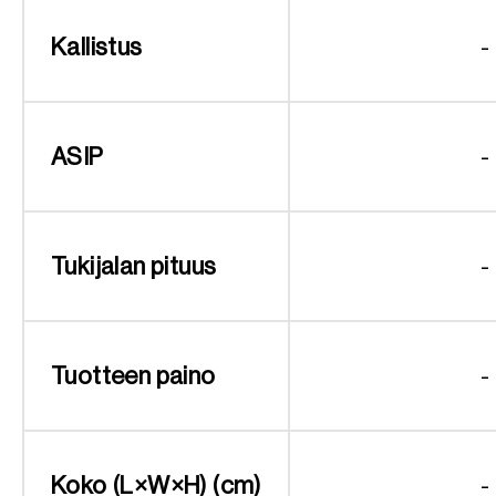
Kallistus
-
ASIP
-
Tukijalan pituus
-
Tuotteen paino
-
Koko (L×W×H) (cm)
-