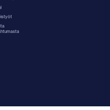
i
istyöt
ita
ahtumasta