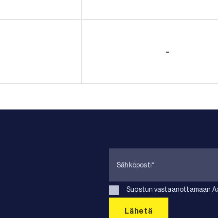
-
Suostun vastaanottamaan Axk