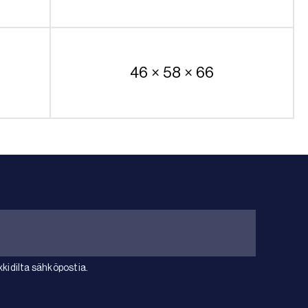
46 × 58 × 66
idilta sähköpostia.