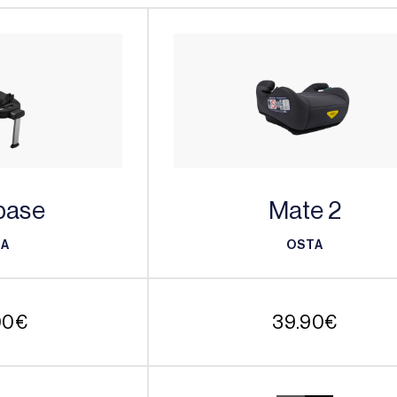
base
Mate 2
TA
OSTA
TA
OSTA
00
€
39.90
€