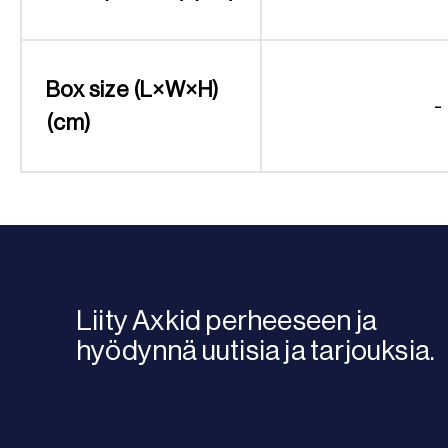
Box size (L×W×H)
-
(cm)
Liity Axkid perheeseen ja
hyödynnä uutisia ja tarjouksia.