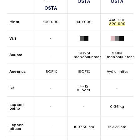
OSTA
OSTA
OSTA
OSTA
OSTA
OSTA
449.90
€
Hinta
199.00
€
149.90
€
Alkuperäinen
Nykyine
329.90
€
hinta
hinta
oli:
on:
449.90€.
329.90€
Väri
-
Kasvot
Selkä
Suunta
-
menosuuntaan
menosuuntaan
Asennus
ISOFIX
ISOFIX
Vyökiinnitys
4 - 12
Ikä
-
-
vuodet
Lapsen
-
-
0-36 kg
paino
Lapsen
-
100-150 cm
61–125 cm
pituus