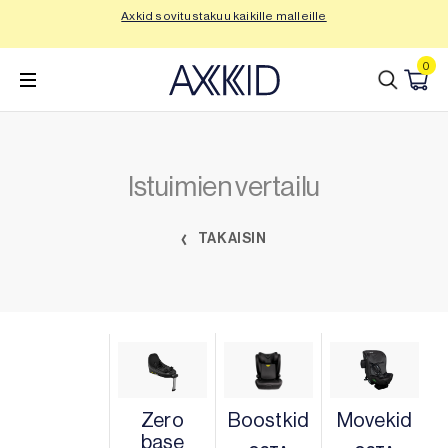
Siirry
Axkid sovitustakuu kaikille malleille
Tu
sisältöön
0
Istuimien vertailu
TAKAISIN
Zero
Boostkid
Movekid
base