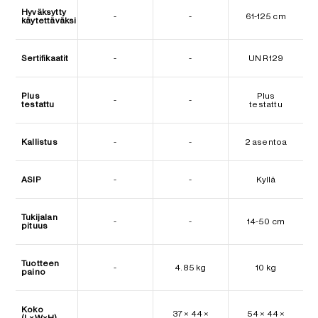
Hyväksytty
-
-
61-125 cm
käytettäväksi
Sertifikaatit
-
-
UN R129
Plus
Plus
-
-
testattu
testattu
Kallistus
-
-
2 asentoa
ASIP
-
-
Kyllä
Tukijalan
-
-
14-50 cm
pituus
Tuotteen
-
4.85 kg
10 kg
paino
Koko
37 × 44 ×
54 × 44 ×
(L×W×H)
-