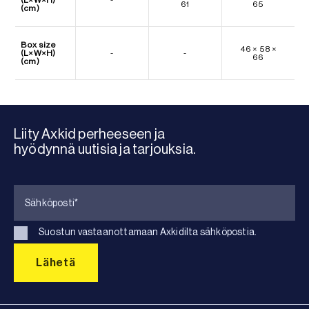
61
65
(cm)
Box size
46 × 58 ×
(L×W×H)
-
-
66
(cm)
Liity Axkid perheeseen ja
hyödynnä uutisia ja tarjouksia.
Suostun vastaanottamaan Axkidilta sähköpostia.