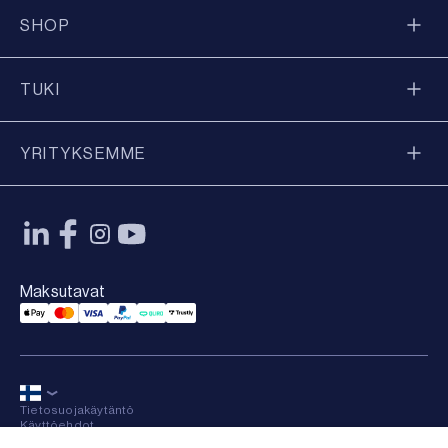
SHOP
TUKI
YRITYKSEMME
Maksutavat
Applepay Payment
Mastercard Payment
Visa Payment
Paypal Payment
Qliro Payment
Trustly Payment
Tietosuojakäytäntö
Käyttöehdot
Sitemap