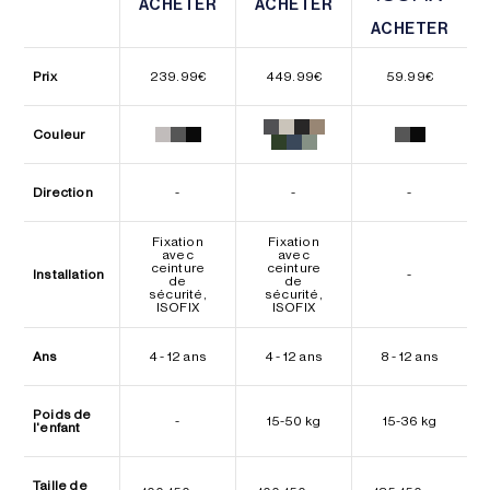
ACHETER
ACHETER
ACHETER
ACHETER
ACHETER
ACHETER
Prix
239.99
€
449.99
€
59.99
€
Couleur
Direction
-
-
-
Fixation
Fixation
avec
avec
ceinture
ceinture
Installation
-
de
de
sécurité,
sécurité,
ISOFIX
ISOFIX
Ans
4 - 12 ans
4 - 12 ans
8 - 12 ans
Poids de
-
15-50 kg
15-36 kg
l'enfant
Taille de