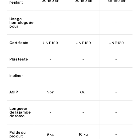
100-150 cm
100-150 cm
135-150 cm
l'enfant
Usage
homologuée
-
-
-
pour
Certificats
UN R129
UN R129
UN R129
Plus testé
-
-
-
Incliner
-
-
-
ASIP
Non
Oui
-
Longueur
de la jambe
-
-
-
de force
Poids du
9 kg
10 kg
-
produit