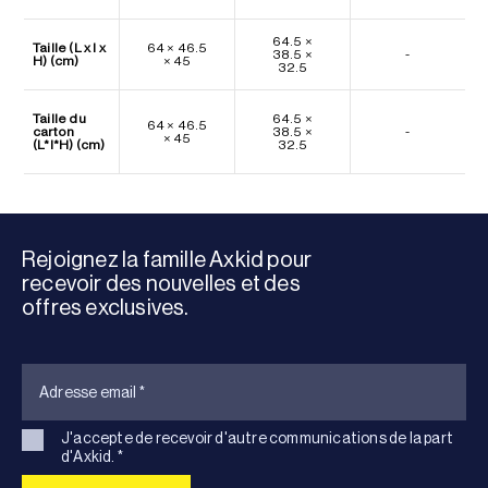
64.5 ×
Taille (L x l x
64 × 46.5
38.5 ×
-
H) (cm)
× 45
32.5
Taille du
64.5 ×
64 × 46.5
carton
38.5 ×
-
× 45
(L*l*H) (cm)
32.5
Rejoignez la famille Axkid pour
recevoir des nouvelles et des
offres exclusives.
J'accepte de recevoir d'autre communications de la part
d'Axkid.
*