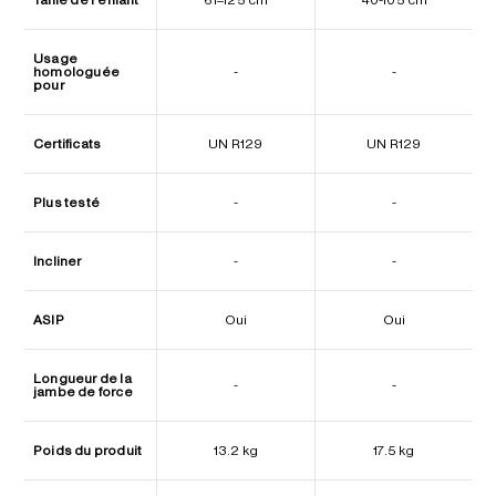
Usage
homologuée
-
-
pour
Certificats
UN R129
UN R129
Plus testé
-
-
Incliner
-
-
ASIP
Oui
Oui
Longueur de la
-
-
jambe de force
Poids du produit
13.2 kg
17.5 kg