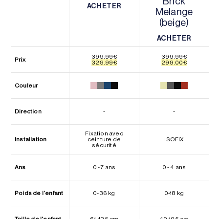
Brick
ACHETER
Melange
ACHETER
(beige)
ACHETER
ACHETER
399.99
€
399.99
€
Prix
Le
Le
Le
Le
329.99
€
299.00
€
prix
prix
prix
prix
initial
actuel
initial
actuel
était :
est :
était :
est :
Couleur
399.99€.
329.99€.
399.99€.
299.00€.
Direction
-
-
Fixation avec
Installation
ceinture de
ISOFIX
sécurité
Ans
0 - 7 ans
0 - 4 ans
Poids de l'enfant
0-36 kg
0-18 kg
Taille de l'enfant
61–125 cm
40-105 cm