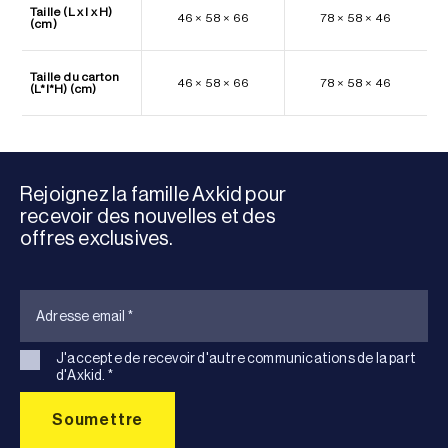
Taille (L x l x H)
46 × 58 × 66
78 × 58 × 46
(cm)
Taille du carton
46 × 58 × 66
78 × 58 × 46
(L*l*H) (cm)
Rejoignez la famille Axkid pour
recevoir des nouvelles et des
offres exclusives.
J'accepte de recevoir d'autre communications de la part
d'Axkid.
*