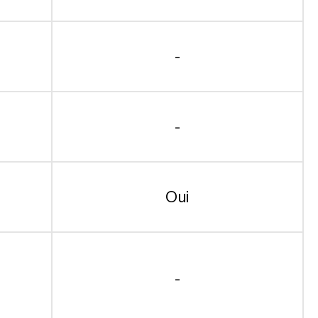
-
-
Oui
-