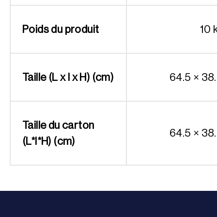
Poids du produit
10 
Taille (L x l x H) (cm)
64.5 × 38.
Taille du carton
64.5 × 38.
(L*l*H) (cm)