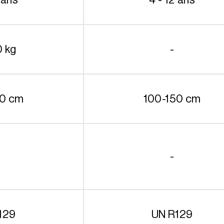
0 kg
-
50 cm
100-150 cm
-
129
UN R129