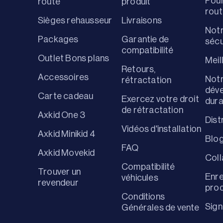
Pour
route
produit
rout
Sièges rehausseur
Livraisons
Notr
Packages
Garantie de
sécu
compatibilité
Outlet Bons plans
Meil
Retours,
Accessoires
Notr
rétractation
dév
Carte cadeau
Exercez votre droit
dur
de rétractation
Axkid One 3
Dist
Vidéos d'installation
Axkid Minikid 4
Blo
FAQ
Axkid Movekid
Coll
Compatibilité
Trouver un
Enre
véhicules
revendeur
prod
Conditions
Sign
Générales de vente