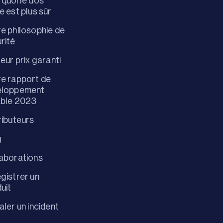
quoi le dos
e est plus sûr
e philosophie de
rité
leur prix garanti
e rapport de
eloppement
able 2023
ributeurs
g
aborations
gistrer un
uit
aler un incident