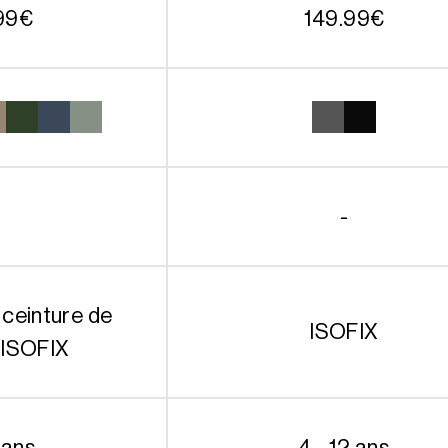
99
€
149.99
€
-
 ceinture de
ISOFIX
 ISOFIX
 ans
4 - 12 ans