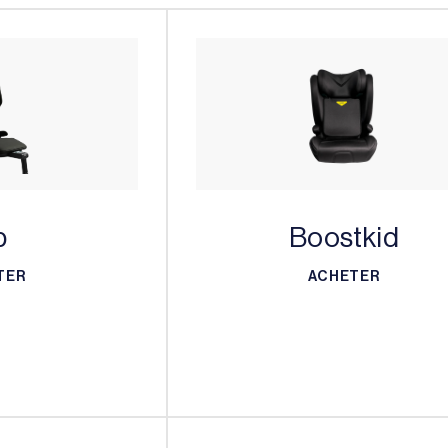
p
Boostkid
TER
ACHETER
TER
ACHETER